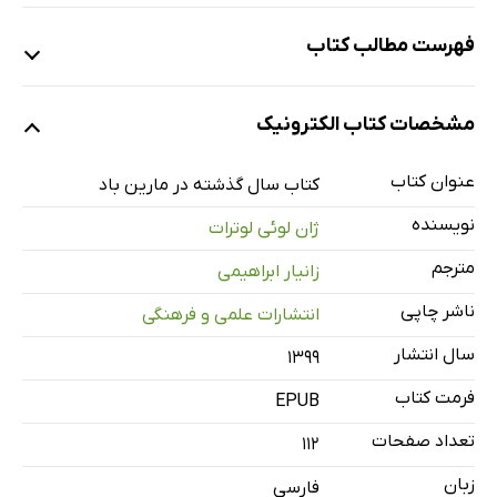
فهرست مطالب کتاب
فصل اول: اثری مناقشه‌برانگیز
مشخصات کتاب الکترونیک
فصل دوم: پس‌زمینه‌ی فیلم
آلن رنه
عنوان کتاب
کتاب سال گذشته در مارین باد
آلن روب-گریه
نویسنده
ژان لوئی لوترات
ساختارگرایی و «رمان نو»
مترجم
زانیار ابراهیمی
احیای سینما
ناشر چاپی
انتشارات علمی و فرهنگی
فصل سوم: پیدایی فیلم
همکاری رنه و روب-گریه
سال انتشار
۱۳۹۹
همگرایی‌ها، واگرایی‌ها
فرمت کتاب
EPUB
فیلمبرداری
تعداد صفحات
112
موسیقی
زبان
فارسی
فصل چهارم: توصیفی از فیلم