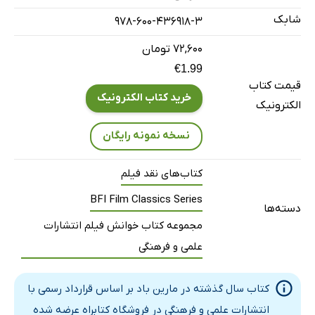
شابک
همه‌ی داستان‌ها با هم
978-600-436918-3
محیط
۷۲,۶۰۰ تومان
نگاه خیره و صدا
€1.99
قیمت کتاب
تئاتر: فیلمی در جست وجوی شخصیت‌هایش
خرید کتاب الکترونیک
الکترونیک
مجسمه، میزان‌ابیم فیلم
فصل پنجم: دو سال گذشته در مارین‌باد
نسخه نمونه رایگان
دو اثر دوگانه
کتاب‌های نقد فیلم
عنوان‌بندی
BFI Film Classics Series
صحنه‌ی نرده‌ها
دسته‌ها
تصویر و نوشتن
مجموعه کتاب خوانش فیلم انتشارات
خاستگاه‌های اثر هنری
علمی و فرهنگی
فصل ششم: سال گذشته در مارین‌باد و تاریخ سینما
کتاب سال گذشته در مارین باد بر اساس قرارداد رسمی با
تجدید خاطرات
انتشارات علمی و فرهنگی در فروشگاه کتابراه عرضه شده
مدرنیته