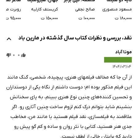
کایه دو سینما
فلسفه: کپی برابر
جهان: هیروشیما
شاعر نقاش
اصل
عشق من
عروسک‌ساز
مسعود منصوری
صالح نجفی
کریستف کارلیه
روبرت صافار
مستندساز
۱۸۰,۰۰۰ ت
۱۰۰,۰۰۰ ت
۱۵۰,۰۰۰ ت
۹۵,۰۰۰ ت
افسانه‌پرداز
شعبده‌باز
نقد، بررسی و نظرات کتاب سال گذشته در مارین باد
مونا آباد
0
0
۱۴۰۴/۰۳/۰۴
از آن جا که مخالف فیلمهای هنری، پیچیده، شخصی، گنگ مانند
این فیلم مذکور بوده ام؛ دوست داشتم از نگاه یکی از دوستداران
و تحسین کننده‌های چنین نوع هنری ببینم، به پای سخنانش
بنشینم شاید بتوانم درک کنم لزوم ساخت چنین آثاری رو. اگر
علاقمند به فیلمسازی، نقد فیلم هستید یا مانند من، مخاطب
جدی هنر هستید، کتابی با نثر روان و ساده و کم گو پیش رو
دارید که برایتان خالی از لطف نیست.