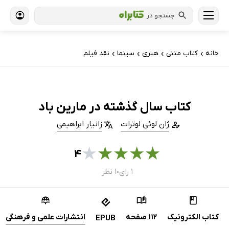
جستجو در
خانه
کتاب‌ متنی
هنری
سینما
نقد فیلم
›
›
›
›
کتاب سال گذشته در مارین باد
ژان لوئی لوترات
زانیار ابراهیمی
★
★
★
★
★
۴
۱ رای
۱ نظر
●
کتاب الکترونیک
112 صفحه
انتشارات علمی و فرهنگی
EPUB