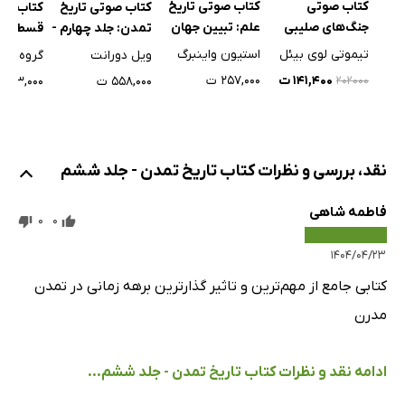
کتاب صوتی
کتاب صوتی تاریخ
کتاب صوتی تاریخ
کتاب سق
IV یانوش هونیادی: 1387-1456
جنگ‌های صلیبی
علم: تبیین جهان
تمدن: جلد چهارم -
قسطنطن
V اوج هجوم: 1453-1481
هستی
دفتر دوم
تیموتی لوی بیئل
استیون واینبرگ
ویل دورانت
گروه نو
VI رنسانس مجارستان: 1456-1490
۱۴۱,۴۰۰ ت
۲۵۷,۰۰۰ ت
۵۵۸,۰۰۰ ت
۳۳,۰۰۰ ت
۲۰۲۰۰۰
فصل دهم: پرتغال انقلاب بازرگانی را آغاز می‌کند 1300-1517
فصل یازدهم: اسپانیا 1300-1517
I صحنه اسپانیا: 1300-1469
نقد، بررسی و نظرات کتاب تاریخ تمدن - جلد ششم
II غرناطه: 1300-1492
فاطمه شاهی
III فردیناند و ایزابل
0
0
IV شیوه‌های دستگاه تفتیش افکار
۱۴۰۴/۰۴/۲۳
V ‌ پیشرفت دستگاه تفتیش افکار:1480-1516
کتابی جامع از مهم‌ترین و تاثیر گذارترین برهه زمانی در تمدن
VI خروج بنی‌اسرائیل
مدرن
VII هنر اسپانیا
VIII ادبیات اسپانیا
ادامه نقد و نظرات کتاب تاریخ تمدن - جلد ششم...
IX ‌ مرگ شاه