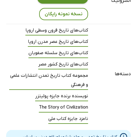
الکترونیک
IV انقلاب و احیا: 1357-1380
نسخه نمونه رایگان
V شاه دیوانه: 1380-1422
VI زندگی در میان ویرانه‌ها
کتاب‌های تاریخ قرون وسطی اروپا
VII ادبیات
کتاب‌های تاریخ عصر مدرن اروپا
VIII هنر
کتاب‌های تاریخ سلسله صفویان
IX ژاندارک: 1412-1431
X فرانسه زنده می‌ماند: 1431-1453
کتاب‌های تاریخ کشور مصر
فصل چهارم: ققنوس گالیا 1453-1515
دسته‌ها
مجموعه کتاب تاریخ تمدن انتشارات علمی
I لویی یازدهم: 1461-1483
و فرهنگی
II ماجرای ایتالیا
نویسنده برنده جایزه پولیتزر
II پیدایش کاخ‌ها
The Story of Civilization
IV فرانسواویون: 1431-1480
نامزد جایزه کتاب ملی
فصل پنجم: انگلستان در قرن پانزدهم 1399-1509
I پادشاهان