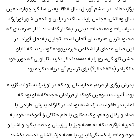
برگزیده‌اند. در ششم آوریل سال 1928، یعنی سالگرد چهارصدمین
سال وفاتش، مجلس رایشستاگ در برلین و انجمن شهر نورنبرگ،
سیاسیات و معتقدات دینی را به‌کنار گذاشتند تا از هنرمندی که
محبوب‌ترین هنرمندان آلمان است. تجلیل به‌عمل آورند. در
این میان عده‌ای از اشخاص خبره بیهوده کوشیدند که تابلو
جشن تاج گل‌سرخ را به 1000000 دلار بخرند، تابلویی که دورر خود
110 گیلدر (2750 دلار؟) برای ترسیم آن دریافت کرده بود.
پدرش زرگری از مردم مجارستان بود که در نورنبرگ سکونت گزیده
بود. آلبرشت سومین کودک از فرزندان هجده‌گانه او بود که
اغلب در طفولیت درگذشته بودند. در کارگاه پدرش، طراحی با
مداد و زغال و قلم، و کنده‌کاری با قلم حکاکی را آموخت؛ خود به
تجربه فراگرفت که به همه چیز با ریزبینی و دقت بنگرد و اشیا و
موضوعات را، خستگی‌ناپذیر، با همه جزئیاتشان تجسم بخشد؛