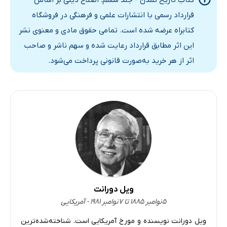
کتاب تاریخ تمدن - جلد ششم: اصلاح دینی بر اساس
II ازدیاد ثروت انگلستان
قرارداد رسمی با انتشارات علمی و فرهنگی در فروشگاه
III اخلاق و آداب
کتابراه عرضه شده است. تمامی حقوق مادی و معنوی نشر
IV لالردها
این اثر مطابق قرارداد رعایت شده و سهم ناشر و صاحب
V هنر انگلیسی: 1300-1509
اثر از هر خرید به‌صورت قانونی پرداخت می‌شود.
VI ککستن و ملری
VII اومانیست‌های انگلیسی
فصل ششم: داستان بورگونی 1363-1515
I دوک‌های درباری
II روحیه دینی
III بورگونی پر زرق‌وبرق: 1363-1465
IV شارل دلیر: 1465-1477
V هنر در پست بومان: 1465-1515
ویل دورانت
۵ نوامبر ۱۸۸۵ تا ۷ نوامبر ۱۹۸۱ - آمریکایی
فصل هفتم: اروپای مرکزی 1300-1460
I زمین و کار
ویل دورانت نویسنده و مورخ آمریکایی است. شناخته‌شده‌ترین