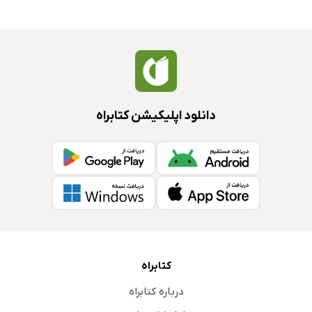
II شهید
IV داستان سه ملکه
فصل بیست و پنجم: هنری هشتم و صومعه‌ها 1535-1547
I چگونه صومعه‌ها را برچیدند
II ایرلندی‌های خیره‌سر: 1300-1558
دانلود اپلیکیشن کتابراه
III پادشاه تمام‌عیار
IV اژدها کنار می‌رود
فصل بیست و ششم: ادوارد ششم و ماری تودور 1547-1558
I دوران سرپرستی دیوی آو سامرست: 1547-1549
II دوران سرپرستی ارل آو واریک: 1549-1553
III ملکه مهربان: 1553-1554
IV «ماری خون‌آشام»: 1554-1558
کتابراه
فصل بیست و هفتم: از رابرت بروس تا جان ناکس 1300-1561
درباره کتابراه
I اسکاتلندی‌های خیره‌سر