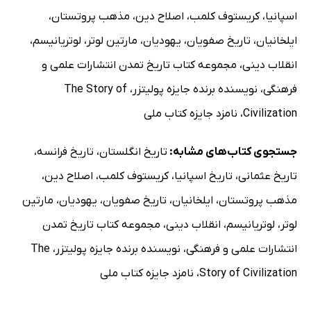
II فرانسه در سال 1515
اسپانیا
،
کریستوف کلمب
،
اصلاح دین
،
مذهب پروتستان
،
III مارگریت دوناوا
ایلخانیان
،
تاریخ صفویان
،
یهودیان
،
مارتین لوتر
،
لوتریانیسم
،
IV پروتستان‌های فرانسه
انقلاب دینی
،
مجموعه کتاب تاریخ تمدن انتشارات علمی و
V هاپسبورگ و والوا: 1515-1526
فرهنگی
،
نویسنده برنده جایزه پولیتزر
،
The Story of
VI جنگ‌وصلح: 1526-1547
Civilization
،
نامزد جایزه کتاب ملی
VII دیان دو پواتیه
فصل بیست و سوم: هنری هشتم و کاردینال و. ولزی 1509-1529
جستجوی کتاب‌های مشابه:
تاریخ انگلستان
،
تاریخ فرانسه
،
I پادشاه نویدبخش: 1509-1511
تاریخ عثمانی
،
تاریخ اسپانیا
،
کریستوف کلمب
،
اصلاح دین
،
II و. ولزی
مذهب پروتستان
،
ایلخانیان
،
تاریخ صفویان
،
یهودیان
،
مارتین
III و. ولزی و کلیسا
لوتر
،
لوتریانیسم
،
انقلاب دینی
،
مجموعه کتاب تاریخ تمدن
IV «طلاق» پادشاه
انتشارات علمی و فرهنگی
،
نویسنده برنده جایزه پولیتزر
،
The
فصل بیست و چهارم: هنری هشتم و تامس مور 1529-1535
Story of Civilization
،
نامزد جایزه کتاب ملی
I پارلمنت اصلاح دینی
II آرمان‌شهرگرا