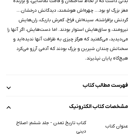
بدنی داشت که از لحاظ ساختمان و قامت تماشایی، و برازنده
مغز بزرگ او بود... چهره‌اش هوشمند، دیدگانش درخشان...
گردنش برافراشته، سینه‌اش فراخ، کمرش باریک، ران‌هایش
نیرومند، و ساق‌هایش استوار بودند. اما دست‌هایش، اگر آنها را
می‌دیدید، می‌گفتید که هرگز چیزی به ظرافت آنها ندیده‌اید و
سخنانش چندان شیرین و بزرگ بودند که آدمی آرزو می‌کرد
هیچ‌گاه پایان نپذیرند.
فهرست مطالب کتاب
کتاب اول: از ویکلیف تا لوتر 1517-1300
مشخصات کتاب الکترونیک
فصل اول: کلیسای کاتولیک 1300-1517
I خدمات مسیحیت
کتاب تاریخ تمدن - جلد ششم: اصلاح
عنوان کتاب
II انحطاط کلیسا: 1307-1417
دینی