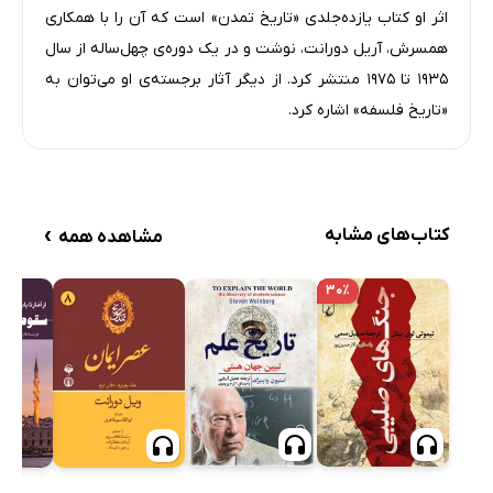
II سازمان حکومت
اثر او کتاب یازده‌جلدی «تاریخ تمدن» است که آن را با همکاری
همسرش، آریل دورانت، نوشت و در یک دوره‌ی چهل‌ساله از سال
III آلمان با کلیسا می‌ستیزد
۱۹۳۵ تا ۱۹۷۵ منتشر کرد. از دیگر آثار برجسته‌ی او می‌توان به
IV رازوران
«تاریخ فلسفه» اشاره کرد.
V هنرها
VI گوتنبرگ
فصل هشتم: اسلاوهای مغرب 1300-1517
I بوهم
›
کتاب‌های مشابه
مشاهده همه
II یان هوس: 1369-1415
۳۰٪
III انقلاب بوهم: 1415-1436
IV لهستان: 1300-1505
فصل نهم: هجوم ترکان عثمانی 1300-1516
I شکوفایی دوباره بیزانس: 1261-1373
II ترکان عثمانی در بالکان: 1300-1396
II آخرین سال‌های قسطنطنیه: 1373-1453