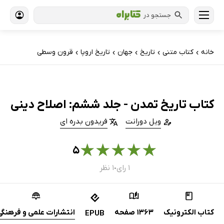
جستجو در
خانه
کتاب‌ متنی
تاریخ
جهان
تاریخ اروپا
قرون وسطی
›
›
›
›
›
کتاب تاریخ تمدن - جلد ششم: اصلاح دینی
ویل دورانت
فریدون بدره ای
★
★
★
★
★
۵
۱ رای
۱ نظر
●
کتاب الکترونیک
1363 صفحه
انتشارات علمی و فرهنگی
EPUB