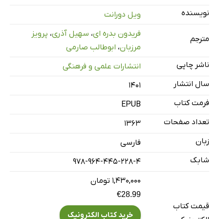
III پیروزی دستگاه پاپی: 1417-1513
نویسنده
ویل دورانت
IV اوضاع در حال تغییر
فریدون بدره ای
،
سهیل آذری
،
پرویز
مترجم
V اقامه دعوا علیه کلیسا
مرزبان
،
ابوطالب صارمی
فصل دوم: انگلستان: ویکلیف، چاسر، و شورش بزرگ 1308-1400
ناشر چاپی
انتشارات علمی و فرهنگی
I حکومت
سال انتشار
۱۴۰۱
II جان ویکلیف: 1320-1384
III شورش بزرگ: 1381
فرمت کتاب
EPUB
IV ادبیات جدید
تعداد صفحات
1363
V جفری چاسر: 1360-1400
زبان
فارسی
VI ریچارد دوم
شابک
978-964-445-228-4
فصل سوم: محاصره فرانسه 1300-1461
I صحنه فرانسه
۱,۴۳۰,۰۰۰ تومان
€28.99
II به‌سوی کرسی: 1337-1348
قیمت کتاب
III مرگ سیاه و بلیات دیگر: 1348-1349
خرید کتاب الکترونیک