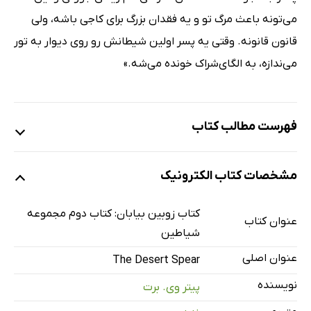
می‌تونه باعث مرگ تو و یه فقدان بزرگ برای کاجی باشه، ولی
قانون قانونه. وقتی یه پسر اولین شیطانش رو روی دیوار به تور
می‌ندازه، به الگای‌شراک خونده می‌شه.»
فهرست مطالب کتاب
پیشگفتار: شیاطین ذهن
مشخصات کتاب الکترونیک
بخش یک: پیروزی بدون افتخار
فصل یک: ریزون
کتاب زوبین بیابان: کتاب دوم مجموعه
عنوان کتاب
فصل دو: ابان
شیاطین
فصل سه: چن
عنوان اصلی
The Desert Spear
فصل چهار: درآوردن بیدو
نویسنده
پیتر وی. برت
فصل پنج: جیوا کا