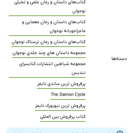
کتاب‌های داستان و رمان علمی و تخیلی
بخش سه: فضاوت‌ها
نوجوان
فصل نوزده: چاقو
فصل بیست: ردداک لاوری
کتاب‌های داستان و رمان معمایی و
ماجراجویانه نوجوان
فصل بیست و یک: شورای دهکده
فصل بیست و دو: جاده‌های نرفته
کتاب‌های داستان و رمان ترسناک نوجوان
فصل بیست و سه: دربار یوکور
مجموعه داستان های چند جلدی نوجوان
دسته‌ها
فصل بیست و چهار: برادر در شب
مجموعه شیاطین انتشارات کتابسرای
فصل بیست و پنج: به هر قیمتی
تندیس
بخش چهار: ندای دوزخ
پرفروش ترین ساندی تایمز
فصل بیست و شش: بازگشت به تیبت رود
The Damon Cycle
فصل بیست و هفت: فرار
پرفروش ترین نیویورک تایمز
فصل بیست و هشت: قصر آیینه
کتاب پرفروش بین المللی
فصل بیست و نه: یک بندانگشت سیاه‌برگ
فصل سی: وحشی