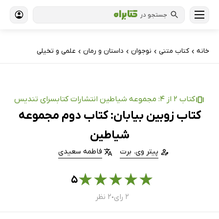
جستجو در
خانه
کتاب‌ متنی
نوجوان
داستان و رمان
علمی و تخیلی
›
›
›
›
کتاب 2 از 4: مجموعه شیاطین انتشارات کتابسرای تندیس
کتاب زوبین بیابان: کتاب دوم مجموعه
شیاطین
پیتر وی. برت
فاطمه سعیدی
★
★
★
★
★
۵
۲ رای
۲ نظر
●