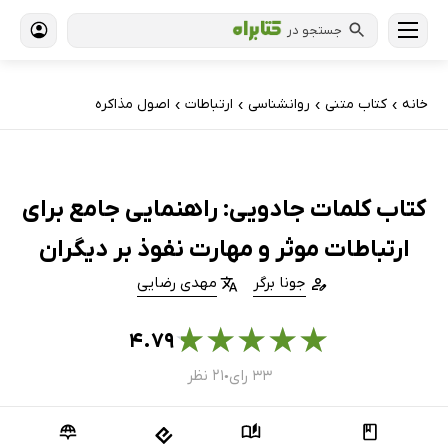
جستجو در
خانه
کتاب‌ متنی
روانشناسی
ارتباطات
اصول مذاکره
›
›
›
›
کتاب کلمات جادویی: راهنمایی جامع برای
ارتباطات موثر و مهارت نفوذ بر دیگران
جونا برگر
مهدی رضایی
★
★
★
★
★
۴.۷۹
۳۳ رای
۲۱ نظر
●