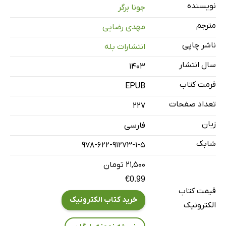
فصل چهارم: اهرم بتن‌ریزی
نویسنده
جونا برگر
فصل پنجم: از احساسات استفاده‌ کنید
مترجم
مهدی رضایی
فصل ششم: مهار شباهت و تفاوت
ناشر چاپی
انتشارات بله
فصل هفتم: آنچه زبان آشکار می‌کند
سال انتشار
سخن پایانی
۱۴۰۳
سپاس‌گزاری
فرمت کتاب
EPUB
ضمیمه
تعداد صفحات
227
درباره‌ی نویسنده
زبان
فارسی
شابک
978-622-91273-1-5
۲۱,۵۰۰ تومان
€0.99
قیمت کتاب
خرید کتاب الکترونیک
الکترونیک