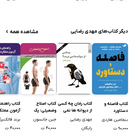
›
دیگر کتاب‌های مهدی رضایی
مشاهده همه
کتاب رمان چه کسی
کتاب اصلاح
کتاب راهنم
کتاب فاصله و
از دیوانه ها نمی
وضعیتی: یک
آزمون عملک
دستاورد
ترسد؟
راهنمای تصویری
عضلات
مهدی رضایی
جین جانسون
برند فالکنبر
بنجامین هاردی
برای 30
رایگان
۴۰,۰۰۰ ت
۴۰,۰۰۰ ت
۹۰,۰۰۰ ت
آسیب‌شناسی