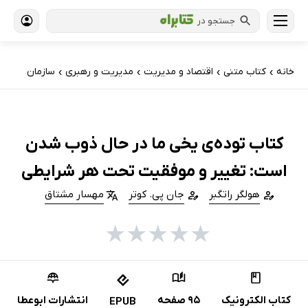
جستجو در
خانه
کتاب‌ متنی
اقتصاد و مدیریت
مدیریت و رهبری
سازمان
›
›
›
›
کتاب توده‌ی یخی ما در حال ذوب شدن
است: تغییر و موفقیت تحت هر شرایطی
هولگر راتگبر
جان پی. کوتر
مهسار مشتاق
★
★
★
★
★
کتاب الکترونیک
95 صفحه
انتشارات ابوعطا
EPUB