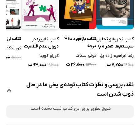
کتاب بازخورد 360
کتاب ارزیابی
کتاب تجزیه و تحلیل
کتاب تغییر: در
درجه
سیستم‌ها همراه با
دوران عدم قطعیت
کن لنگدان
آموزش ویژوال
و بی‌ثباتی،
تونی پیکاک
رضا ابراهیم زاده پزشکی
گوراو گوپتا
۲۵,۰۰۰ 
۵۰۰۰۰
پارادایم
سازمان‌ها چگونه به
۲۶,۵۰۰ ت
۷,۲۵۰ ت
۹۳,۰۰۰ ت
۵۳۰۰۰
۱۸۶۰۰۰
۱۴۵۰۰
نتایج دور از انتظار
دست می‌یابند؟
نقد، بررسی و نظرات کتاب توده‌ی یخی ما در حال
ذوب شدن است
هیچ نظری برای این کتاب ثبت نشده است.