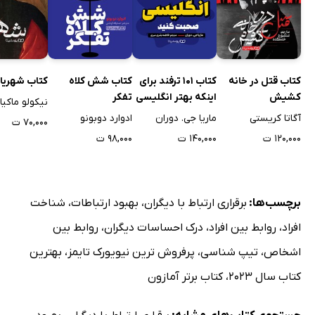
کتاب قتل در خانه
کتاب 101 ترفند برای
کتاب شش کلاه
کتاب شهریار
کشیش
اینکه بهتر انگلیسی
تفکر
نیکولو ماکیا
صحبت کنید
آگاتا کریستی
ماریا جی. دوران
ادوارد دوبونو
۷۰,۰۰۰ ت
۱۲۰,۰۰۰ ت
۱۴۰,۰۰۰ ت
۹۸,۰۰۰ ت
برچسب‌ها:
برقراری ارتباط با دیگران
،
بهبود ارتباطات
،
شناخت
افراد
،
روابط بین افراد
،
درک احساسات دیگران
،
روابط بین
اشخاص
،
تیپ شناسی
،
پرفروش ترین نیویورک تایمز
،
بهترین
کتاب سال 2023
،
کتاب برتر آمازون