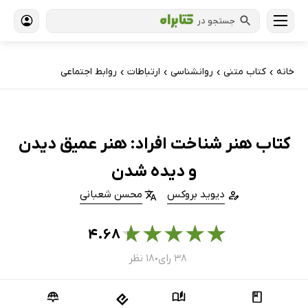
جستجو در
خانه
کتاب‌ متنی
روانشناسی
ارتباطات
روابط اجتماعی
›
›
›
›
کتاب هنر شناخت افراد: هنر عمیق دیدن
و دیده شدن
دیوید بروکس
محسن شعبانی
★
★
★
★
★
۴.۶۸
۳۸ رای
۱۸ نظر
●