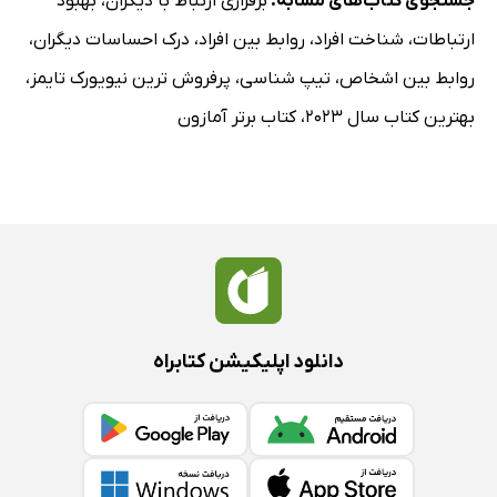
جستجوی کتاب‌های مشابه:
برقراری ارتباط با دیگران
،
بهبود
ارتباطات
،
شناخت افراد
،
روابط بین افراد
،
درک احساسات دیگران
،
روابط بین اشخاص
،
تیپ شناسی
،
پرفروش ترین نیویورک تایمز
،
بهترین کتاب سال 2023
،
کتاب برتر آمازون
دانلود اپلیکیشن کتابراه