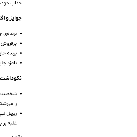
جذاب خود، 
جوایز و اف
برنده‌ی ج
پرفروش‌ت
برنده جایزه Hea Noorteraamat د
نامزد جایزه ongeren Nominee for Vertaald
نکوداشت‌ه
شخصیت‌ها
را می‌شک
ریچل لیپی
غلبه بر ب