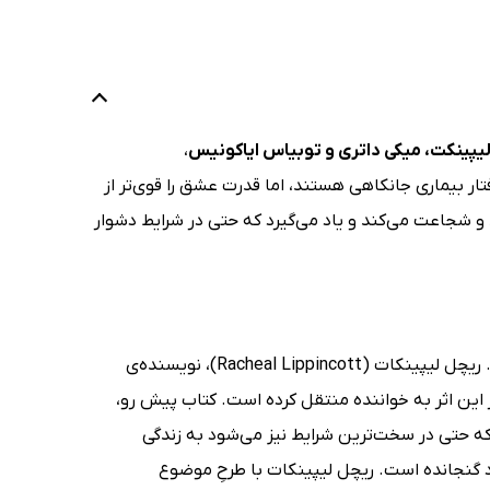
یپینکت، میکی داتری و توبیاس ایاکونیس
،
ار بیماری جانکاهی هستند، اما قدرت عشق را قوی‌تر از
و شجاعت می‌کند و یاد می‌گیرد که حتی در شرایط دشوار
کتاب پنج پا فاصله (Five Feet Apart)، رمانی در سبک عاشقانه را دربرگرفته است. ریچل لیپینکات (Racheal Lippincott)، نویسنده‌ی
ین اثر به خواننده منتقل کرده است. کتاب پیش رو،
که حتی در سخت‌ترین شرایط نیز می‌شود به زندگی
ود گنجانده است. ریچل لیپینکات با طرحِ موضوع