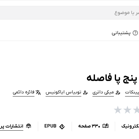
پشتیبانی
نج پا فاصله
پینکات
میکی داتری
توبیاس ایاکونیس
فائزه دائمی
★
★
انتشارات پر
کترونیک
330 صفحه
EPUB