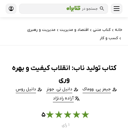
جستجو در
خانه
کتاب‌ متنی
اقتصاد و مدیریت
مدیریت و رهبری
›
›
›
کسب و کار
›
کتاب تولید ناب: انقلاب کیفیت و بهره
وری
جیمز پی. ووماک
دانیل تی. جونز
دانیل روس
آزاده رادنژاد
★
★
★
★
★
۵
۱ رای