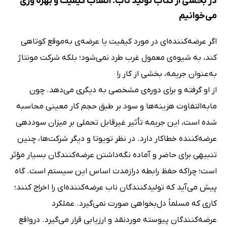
در بخشی از کتاب تولید ناب: انقلاب کیفیت و بهره وری
می‌خوانیم
اگر عرضه‌کننده‌اى در مورد کیفیت یا عرضه‌ی به‌موقع کوتاهى
کند، به شیوه‌ی معمول غرب طرد نمى‌شود؛ بلکه شرکت مونتاژ
به‌عنوان جریمه، بخشى از کار را
از او گرفته و براى دوره‌ی مشخصى به دیگرى مى‌دهد. چون
مابه‌التفاوت هزینه‌ها و سود بر طبق حجم کار معینى محاسبه
شده است، این جریمه تأثیر غیرقابل تحملى بر میزان سوددهى
عرضه‌کننده خطاکار دارد. در نظر تویوتا و دیگر شرکت‌ها، چنین
تنبیهى براى حاضر و آماده نگه‌داشتن عرضه‌کنندگان بسیار مؤثر
است؛ چراکه حفظ رابطه درازمدت اساس این سیستم است. گاه
پیش مى‌آید که تولیدکنندگان ناب عرضه‌کننده‌اى را اخراج کنند؛
کارى که مسلماً دل‌بخواهى صورت نمى‌گیرد. عملکرد
عرضه‌کنندگان پیوسته موردنقد و ارزیابى قرار مى‌گیرد. درواقع