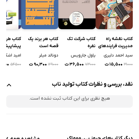
کتاب نقشه راه
کتاب شرکت تک
کتاب هر برند یک
کتاب طرح ر
مدیریت فرایندهای
نفره
قصه است
پیشاپیش ک
کسب و کار
محصول در 
سید احمد دلیری
پاول جارویس
دونالد میلر
امید اشکانی
کارهای نوپا
۱۵,۵۰۰ ت
۳۶,۵۰۰ ت
۹۰,۳۰۰ ت
۲۷,۲۵۰
۳۱۰۰۰
۵۴۵۰۰
۱۲۹۰۰۰
۷۳۰۰۰
نقد، بررسی و نظرات کتاب تولید ناب
هیچ نظری برای این کتاب ثبت نشده است.
›
دیگر کتاب‌های جیمز پی. ووماک