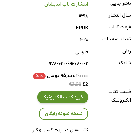
ناشر چاپی
انتشارات ناب اندیشان
عناصر تولید ناب
سال انتشار
4: طرز کار کارخانه
۱۳۹۸
5: طراحى خودرو
فرمت کتاب
EPUB
6: هماهنگى زنجیره عرضه
تعداد صفحات
320
7: رفتار با مشترى
زبان
فارسی
8: مدیریت بنگاه اقتصادى ناب
شابک
978-622-99668-2-2
۱۹۰۰۰۰
۹۵,۰۰۰ تومان
۵۰%
€3.99
€2
قیمت کتاب
خرید کتاب الکترونیک
الکترونیک
نسخه نمونه رایگان
کتاب‌های مدیریت کسب و کار