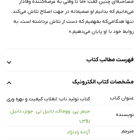
مصاحبه‌اى چنین گفت: «ما تا وقتى به عرضه‌کننده وفادار
مى‌مانیم که بدانیم او صمیمانه در جهت اصلاح تلاش مى‌کند.
تنها هنگامى‌که بفهمیم که دست از تلاش برداشته است، به
روابط خود با او پایان مى‌دهیم.»
فهرست مطالب کتاب
از تولید ناب تا تفکر ناب
مشخصات کتاب الکترونیک
سپاسگزارى
آن‌چه بهتر است پیش از آغاز کتاب دانسته شود
عنوان کتاب
کتاب تولید ناب: انقلاب کیفیت و بهره وری
1: صنعتِ صنعت‌ها در گذار
جیمز پی. ووماک
،
دانیل تی. جونز
،
دانیل
نویسنده
خاستگاه تولید ناب
روس
2: طلوع و افول تولید انبوه
مترجم
آزاده رادنژاد
3: ظهور تولید ناب