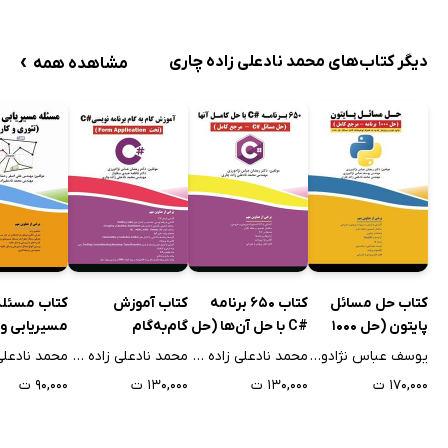
›
دیگر کتاب‌های محمد نادعلی زاده چاری
مشاهده همه
کتاب حل مسائل
کتاب 650 برنامه
کتاب آموزش
کتاب مسئله
پایتون (حل 1000
#C با حل آن‌ها (حل
گام‌به‌گام
مسیریابی و
برنامه - مرجع
مسائل #C - مرجع
برنامه‌نویسی #C:
نقلیه (تئور
یوسف عباس نژادورزی
محمد نادعلی زاده چاری
محمد نادعلی زاده چاری
کامل)
کامل)
تحت Form
کاربردها)
۱۷۰,۰۰۰ ت
۱۳۰,۰۰۰ ت
۱۳۰,۰۰۰ ت
۹۰,۰۰۰ ت
Application