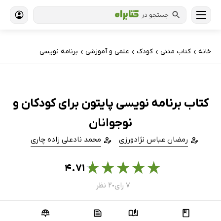
جستجو در
خانه
کتاب‌ متنی
کودک
علمی و آموزشی
برنامه نویسی
›
›
›
›
کتاب برنامه‌ نویسی پایتون برای کودکان و
نوجوانان
رمضان عباس نژادورزی
محمد نادعلی زاده چاری
★
★
★
★
★
۴.۷۱
۷ رای
۲ نظر
●