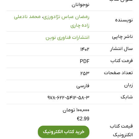
فصل چهارم: چگونه یک سؤال بپرسیم (ساختارهای تصمیم)
نوجوانان
فصل پنجم: دوباره و دوباره (ساختارهای تکرار)
رمضان عباس نژادورزی
،
محمد نادعلی
نویسنده
فصل ششم: چیزهای بازیافتی برای استفاده مجدد (توابع)
زاده چاری
فصل هفتم: رشته‌ها
ناشر چاپی
انتشارات فناوری نوین
فصل هشتم: آرایه‌ها
سال انتشار
۱۴۰۲
فصل نهم: ترسیم با لاک‌پشت
فرمت کتاب
PDF
منابع
تعداد صفحات
253
زبان
فارسی
شابک
978-622-5412-58-3
۱۰۰,۰۰۰ تومان
€2.99
قیمت کتاب
خرید کتاب الکترونیک
الکترونیک