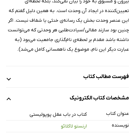
بیرون و مسبوق به خود را بیان نمی‌کند، بلکه لحظه‌ای
تعیین‌کننده در ایجاد آن وحدت است. به همین دلیل گفتم که
این عنصر وحدت بخش یک رسانه‌ی خنثی یا شفاف نیست. اگر
چنین بود سازند مقالی/سیادت‌طلبی هر وحدتی که می‌توانست
داشته باشد مقدم بر لحظه‌ی نام‌گذاری جامعیت می‌بود (به
عبارت دیگر این نام، موضوع یک ناهمسانی کامل می‌شد).
فهرست مطالب کتاب
مقدمه‌ی مترجم
مشخصات کتاب الکترونیک
دیباچه
بخش اول: بدنام کردن توده‌ها
عنوان کتاب
کتاب در باب عقل پوپولیستی
فصل یک: پوپولیسم: ابهامات و تناقضات
نویسنده
ارنستو لاکلائو
فصل دو: گوستاو لوبون: تلقین و بازنمایی تحریف‌شده