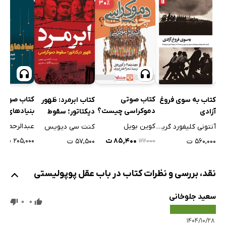
۳۰٪
کتاب صوتی
کتاب صوتی
کتاب به سوی فروغ
کتاب ابرمرد:‌ ظهور
دموکراسی چیست؟
بنیادهای عل
آزادی
دیکتاتور؛ سقوط
سیاست
دموکراسی
کوین بویل
عبدالرحمن ع
آنتونی کلیفورد گریلینگ
کنت سی دیویس
۸۵,۴۰۰ ت
۲۰۵,۰۰۰ ت
۵۶۰,۰۰۰ ت
۵۷,۵۰۰ ت
۱۲۲۰۰۰
نقد، بررسی و نظرات کتاب در باب عقل پوپولیستی
سعید جلوخانی
0
0
۱۴۰۴/۱۰/۲۸