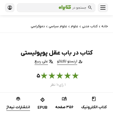
جستجو در
خانه
کتاب‌ متنی
علوم
علوم سیاسی
دموکراسی
›
›
›
›
کتاب در باب عقل پوپولیستی
ارنستو لاکلائو
علی ربیع
★
★
★
★
★
۵
۱ رای
۱ نظر
●
کتاب الکترونیک
356 صفحه
انتشارات نیماژ
EPUB