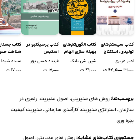
کتاب سیستم‌های
کتاب الگوریتم‌های
کتاب پرسپکتیو در
کتاب جستار
تولیدی، استنتاج
بهینه سازی الهام
اسکیس
شناخت حس 
فازی مدیریت
گرفته از طبیعت
امیر عزیزی
شین شی یانگ
فریده حسن پور
دانش، استراتژیک،
۶۴,۵۰۰ ت
۴۹,۰۰۰ ت
۱۷,۰۰۰ ت
۱۷,۰۰۰ ت
۱۲۹۰۰۰
نگهداری و تعمیرات
ناب، پروژه و
فرایندها
برچسب‌ها:
روش های مدیریتی
،
اصول مدیریت
،
رهبری در
سازمان
،
استراتژی مدیریت
،
کارآمدی سازمانی
،
مدیریت کیفیت
،
بهره وری
جستجوی کتاب‌های مشابه:
روش های مدیریتی
،
اصول