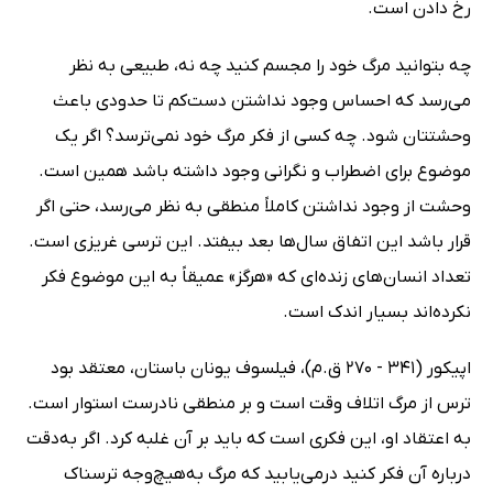
رخ دادن است.
چه بتوانید مرگ خود را مجسم کنید چه نه، طبیعى به نظر
مى‌رسد که احساس وجود نداشتن دست‌کم تا حدودى باعث
وحشتتان شود. چه کسى از فکر مرگ خود نمى‌ترسد؟ اگر یک
موضوع براى اضطراب و نگرانى وجود داشته باشد همین است.
وحشت از وجود نداشتن کاملاً منطقى به نظر مى‌رسد، حتى اگر
قرار باشد این اتفاق سال‌ها بعد بیفتد. این ترسى غریزى است.
تعداد انسان‌هاى زنده‌اى که «هرگز» عمیقاً به این موضوع فکر
نکرده‌اند بسیار اندک است.
اپیکور (341 - 270 ق.م)، فیلسوف یونان باستان، معتقد بود
ترس از مرگ اتلاف وقت است و بر منطقى نادرست استوار است.
به اعتقاد او، این فکرى است که باید بر آن غلبه کرد. اگر به‌دقت
درباره آن فکر کنید درمى‌یابید که مرگ به‌هیچ‌وجه ترسناک