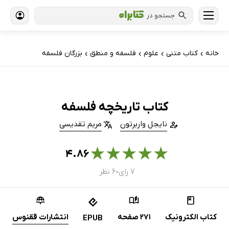
جستجو در
خانه
کتاب‌ متنی
علوم
فلسفه و منطق
بزرگان فلسفه
›
›
›
›
کتاب تاریخچه فلسفه
نایجل واربرتون
مریم تقدیسی
★
★
★
★
★
۴.۸۶
۷ رای
۶ نظر
●
کتاب الکترونیک
271 صفحه
انتشارات ققنوس
EPUB