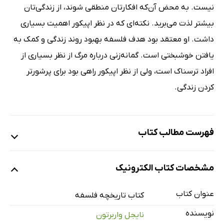
نیست. به محض آن‌که افکارتان منطقى شوند، از زندگى‌تان
بیشتر لذت مى‌برید. نکته‌اى که در نظر اپیکور اهمیت بسیارى
داشت. او معتقد بود هدف فلسفه بهبود روند زندگى و کمک به
یافتن خوشبختى است. گمانه‌زنى درباره مرگ از نظر بسیارى از
افراد ترسناک است، ولى از نظر اپیکور راهى بود براى پرشورتر
کردن زندگى.
فهرست مطالب کتاب
1: مردی که سؤال می‌کرد: سقراط و افلاطون
مشخصات کتاب الکترونیک
2: سعادت واقعی: ارسطو
3: ما هیچ‌چیز نمی‌دانیم: پورهون
عنوان کتاب
کتاب تاریخچه فلسفه
4: راه باغ: اپیکور
نویسنده
نایجل واربرتون
5: یاد بگیریم به چیزی اهمیت ندهیم: اِپیکتتوس، سیسرو،