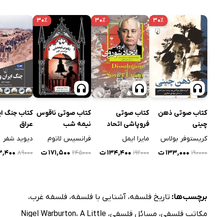
۳۰٪
۳۰٪
۳۰٪
کتاب صوتی ذهن
کتاب صوتی
کتاب صوتی ناقوس
کتاب جنگ ای
چینی
فروپاشی اتحاد
نیمه شب
عراق
شوروی
کریستوفر بولاس
مایرا ایمل
فرانسیس لاتوم
دیوید شفر
۱۳۳,۰۰۰ ت
۱۳۴,۴۰۰ ت
۱۷۱,۵۰۰ ت
۵۳,۴۰۰
۸۹۰۰۰
۲۴۵۰۰۰
۱۹۲۰۰۰
۱۹۰۰۰۰
برچسب‌ها:
تاریخ فلسفه
،
آشنایی با فلسفه
،
فلسفه غرب
،
مکاتب فلسفی
،
مسائل فلسفی
،
A Little
،
Nigel Warburton