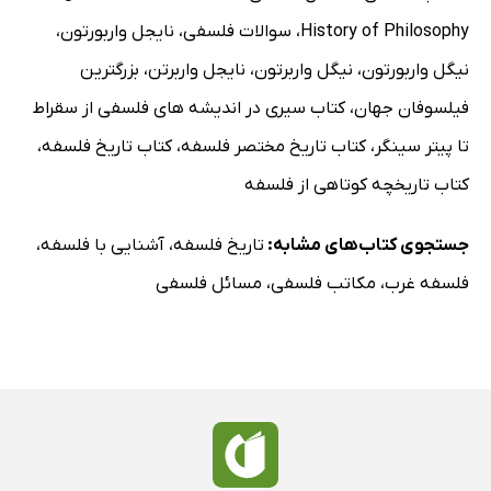
History of Philosophy
،
سوالات فلسفی
،
نایجل واربورتون
،
نیگل واربورتون
،
نیگل واربرتون
،
نایجل واربرتن
،
بزرگترین
فیلسوفان جهان
،
کتاب سیری در اندیشه های فلسفی از سقراط
تا پیتر سینگر
،
کتاب تاریخ مختصر فلسفه
،
کتاب تاریخ فلسفه
،
کتاب تاریخچه کوتاهی از فلسفه
جستجوی کتاب‌های مشابه:
تاریخ فلسفه
،
آشنایی با فلسفه
،
فلسفه غرب
،
مکاتب فلسفی
،
مسائل فلسفی