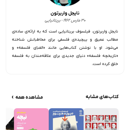
33: مردی که سؤال نمی‌کرد: هانا آرنت
نایجل واربرتون
34: درس گرفتن از اشتباهات: کارل پوپر و توماس کوهن
۳۰ مارس ۱۹۶۲ - بریتانیایی
35: قطار ترمزبریده و ویولن‌زن ناخوانده: فیلیپا فوت و جودیت
نایجل واربرتون، فیلسوف بریتانیایی است که به ارائه‌ی ساده‌ی
جارویس تامسون
مطالب عمیق و پیچیده‌ی فلسفی برای مخاطبانش شناخته
36: بی‌خبری شرط انصاف است: جان راولز
می‌شود. او با نوشتن کتاب‌هایی مانند «الفبای فلسفه» و
37: آیا کامپیوترها فکر می‌کنند؟: آلن تورینگ و جان سِرل
«تاریخچه فلسفه» دنیای جدیدی برای علاقه‌مندان به فلسفه
38: خرمگس مدرن: پیتر سینگر
خلق کرده است.
›
کتاب‌های مشابه
مشاهده همه