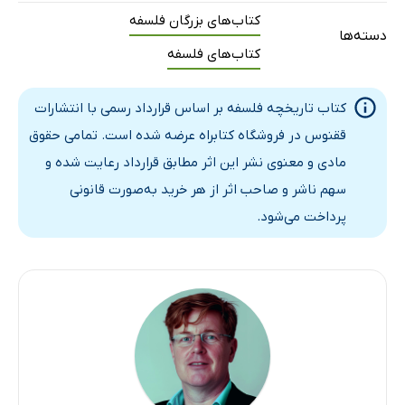
کتاب‌های بزرگان فلسفه
19: اگر همه همین کار را می‌کردند چه می‌شد؟: ایمانوئل کانت (2)
دسته‌ها
کتاب‌های فلسفه
20: سعادت عملی: جرمی بنتام
21: جغد مینروا: گئورگ ویلهلم فریدریش هگل
کتاب تاریخچه فلسفه بر اساس قرارداد رسمی با انتشارات
22: شمه‌هایی از واقعیت: آرتور شوپنهاور
ققنوس در فروشگاه کتابراه عرضه شده است. تمامی حقوق
23: فضایی برای رشد: جان استوارت میل
مادی و معنوی نشر این اثر مطابق قرارداد رعایت شده و
24: قربانی‌های زندگی: سورن کی‌یرکگور
سهم ناشر و صاحب اثر از هر خرید به‌صورت قانونی
25: کارگران جهان، متحد شوید: کارل مارکس
پرداخت می‌شود.
26: خُب که چه؟: سی. اس. پرس و ویلیام جیمز
27: فیلسوف بی‌خدا: فریدریش نیچه
28: افکار در لباسی مبدل: زیگموند فروید
29: آیا پادشاه کنونی فرانسه طاس است؟: برتراند راسل
30: هُو! هورا!: آلفرد جولز اِیِر
31: اضطرابِ آزادی: ژان‌پل سارتر، سیمون دوبووار، آلبر کامو
32: مسحورِ زبان: لودویگ ویتگنشتاین