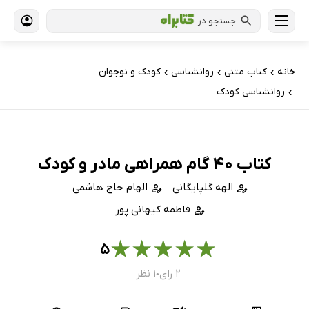
جستجو در
خانه
کتاب‌ متنی
روانشناسی
کودک و نوجوان
›
›
›
روانشناسی کودک
›
کتاب 40 گام همراهی مادر و کودک
الهه گلپایگانی
الهام حاج هاشمی
فاطمه کیهانی پور
★
★
★
★
★
۵
۲ رای
۱ نظر
●