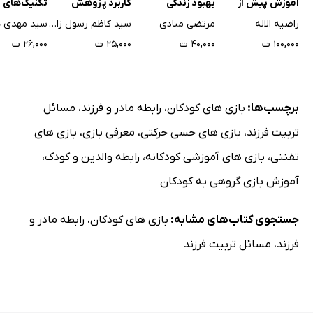
آموزش پیش از
بهبود زندگی
کاربرد پژوهش
تکنیک‌های 
دبستان
خانوادگی
کیفی در روانشناسی
و روانشناسی
راضیه الاله
مرتضی منادی
سید کاظم رسول زاده طباطبایی
سید مهدی 
و علوم رفتاری
از بحران‌های
۱۰۰,۰۰۰ ت
۴۰,۰۰۰ ت
۲۵,۰۰۰ ت
۲۶,۰۰۰ ت
برچسب‌ها:
بازی های کودکان
،
رابطه مادر و فرزند
،
مسائل
تربیت فرزند
،
بازی های حسی حرکتی
،
معرفی بازی
،
بازی های
تفننی
،
بازی های آموزشی کودکانه
،
رابطه والدین و کودک
،
آموزش بازی گروهی به کودکان
جستجوی کتاب‌های مشابه:
بازی های کودکان
،
رابطه مادر و
فرزند
،
مسائل تربیت فرزند