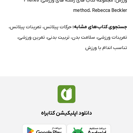
ورزش
،
مجموعه کتاب های رشته های ورزشی
،
Pilates
method
،
Rebecca Beckler
جستجوی کتاب‌های مشابه:
حرکات پیلاتس
،
تمرینات پیلاتس
،
تمرینات ورزشی
،
سلامت بدن
،
تربیت بدنی
،
تمرین ورزشی
،
تناسب اندام با ورزش
دانلود اپلیکیشن کتابراه