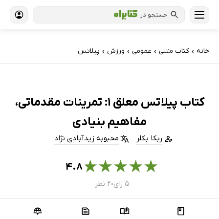
جستجو در
خانه
کتاب‌ متنی
عمومی
ورزش
پیلاتس
›
›
›
›
کتاب پیلاتس معلق 1: تمرینات مقدماتی،
مفاهیم بنیادی
ربکا بکلر
محبوبه زیدآبادی نژاد
★
★
★
★
★
۴.۸
۵ رای
۲ نظر
●