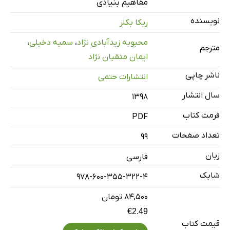
مفاهیم بنیادی
5. سری تک‌دسته
نویسنده
ربکا بکلر
سرد کردن
محبوبه زیدآبادی نژاد
،
سمیه دخیلی
،
مترجم
ایمان متقیان نژاد
ناشر چاپی
انتشارات حتمی
سال انتشار
۱۳۹۸
فرمت کتاب
PDF
تعداد صفحات
99
زبان
فارسی
شابک
978-600-355-322-4
۸۴,۵۰۰ تومان
€2.49
قیمت کتاب