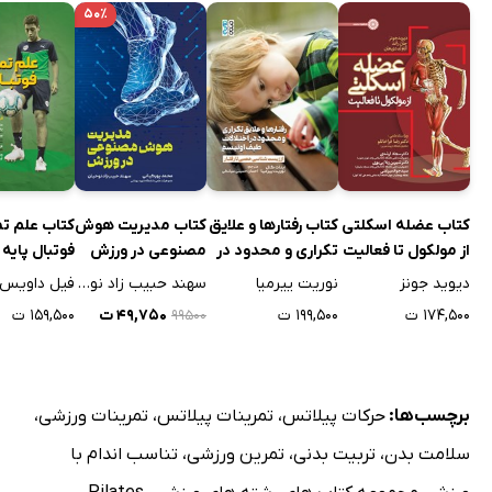
۵۰٪
کتاب عضله اسکلتی
کتاب رفتارها و علایق
کتاب مدیریت هوش
کتاب علم تم
از مولکول تا فعالیت
تکراری و محدود در
مصنوعی در ورزش
فوتبال پایه
اختلالات طیف
دیوید جونز
نوریت ییرمیا
سهند حبیب زاد نوحیان
فیل داویس
اوتیسم
۱۷۴,۵۰۰ ت
۱۹۹,۵۰۰ ت
۴۹,۷۵۰ ت
۱۵۹,۵۰۰ ت
۹۹۵۰۰
برچسب‌ها:
حرکات پیلاتس
،
تمرینات پیلاتس
،
تمرینات ورزشی
،
سلامت بدن
،
تربیت بدنی
،
تمرین ورزشی
،
تناسب اندام با