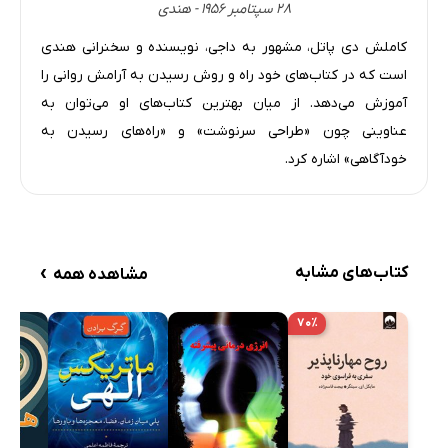
۲۸ سپتامبر ۱۹۵۶ - هندی
قدرت القا (نیت)
کاملش دی پاتل، مشهور به داجی، نویسنده و سخنرانی هندی
فصل هفتم: مراقبه، یوگا و علم عصب‌شناسی
است که در کتاب‌های خود راه و روش رسیدن به آرامش روانی را
به‌سوی ناشناخته
آموزش می‌دهد. از میان بهترین کتاب‌های او می‌توان به
اُم AUM و علم عصب‌شناسی
عناوینی چون «طراحی سرنوشت» و «راه‌های رسیدن به
فصل هشتم: هدایت
خودآگاهی» اشاره کرد.
بخش دوم: سبک و روش زندگی
تغییر را بیرونی کنید.
فصل نهم: خود را دگرگون سازید.
›
کتاب‌های مشابه
مشاهده همه
قصد
به ندای قلب خود گوش دهید.
۷۰٪
مدیریت عواطف
عواطف و احساسات برآمده در قلب
عواطف در مقابل احساسات
احساسات، عواطف و چاکراهای قلب