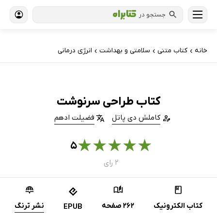
جستجو در
خانه
کتاب‌ متنی
سلامتی و بهداشت
انرژی درمانی
›
›
›
کتاب طراحی سرنوشت
کاملش دی پاتل
فضیلت ادهم
★
★
★
★
★
۵
۲ رای
کتاب الکترونیک
262 صفحه
نشر ترنگ
EPUB