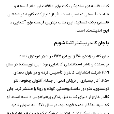
کتاب فلسفه‌ی ساموئل بکت برای علاقمندان علم فلسفه و
مباحث فلسفی مناسب است. اگر از دنبال‌کنندگان اندیشه‌های
فلسفی بکت هستید، این کتاب بهترین فرصت برای آشنایی با
این اندیشمند است.
با جان کالدر بیشتر آشنا شویم
جان کالدر، زاده‌ی 25 ژانویه‌ی 1927 در شهر مونترال کانادا،
نویسنده و ناشر اسکاتلندی-کانادایی بود. این نویسنده در سال
1949 شرکت انتشارات کالدر را تأسیس کرده و در طول دهه‌ی
1950، آثار بسیاری از بزرگان ادبی از جمله: آنتوان چخوف، لئو
تولستوی، فئودور داستایوفسکی، گوته و زولا را منتشر کرد. جان
کالدر خارج از دنیای کتاب نیز، زندگی پرهیاهویی داشته است. او
که سرمایه‌گذار عمده قهوه بود، در سال 1970، به عنوان نامزد
حزب لیبرال اسکاتلند در انتخابات شرکت کرده و رتبه چهارم را به