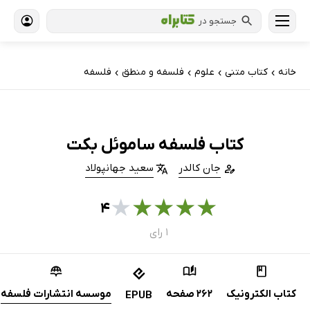
جستجو در
خانه
کتاب‌ متنی
علوم
فلسفه و منطق
فلسفه
›
›
›
›
کتاب فلسفه ساموئل بکت
جان کالدر
سعید جهانپولاد
★
★
★
★
★
۴
۱ رای
کتاب الکترونیک
262 صفحه
موسسه انتشارات فلسفه
EPUB