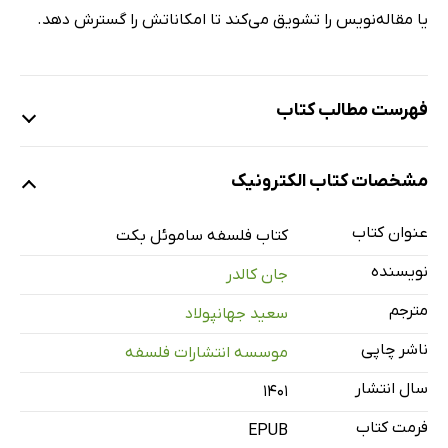
یا مقاله‌نویس را تشویق می‌کند تا امکاناتش را گسترش دهد.
فهرست مطالب کتاب
پیش ‌درآمد مترجم درباره جان ‌کالدر
مشخصات کتاب الکترونیک
پیش‌ درآمد مؤلف و قدردانی‌‌ها
بخش اول: دغدغه‌های فکری و منابع
عنوان کتاب
کتاب فلسفه ساموئل بکت
بخش دوم: فلسفه به مثابه داستان: مورفی و وات
نویسنده
جان کالدر
بخش سوم: غیرانسانی بودن انسان و جستجوی عشق
مترجم
سعید جهانپولاد
بخش چهارم: تسخیر زمان
ناشر چاپی
موسسه انتشارات فلسفه
بخش پنجم: شکست هنر
بخش ششم: فلسفه و زبان
سال انتشار
۱۴۰۱
بخش هفتم: نگریستن به خدا
فرمت کتاب
EPUB