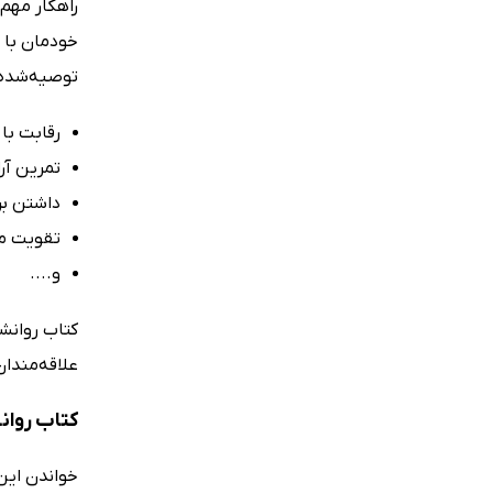
راهکار مهم 
خودمان با 
توصیه‌شده د
رقابت با 
تمرین آر
داشتن ب
تقویت مه
و....
کتاب روانش
علاقه‌مندا
کتاب روا
خواندن این 