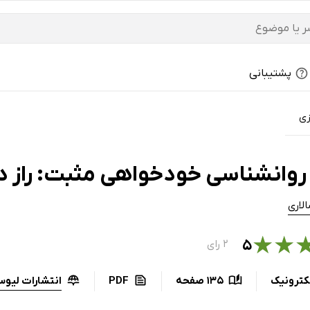
پشتیبانی
زی
روانشناسی خودخواهی مثبت: راز 
لاری
★
★
۵
۲ رای
انتشارات لیوس
کترونیک
135 صفحه
PDF