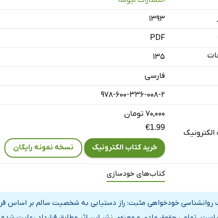
ودخواهی مثبت-چگونه؟
۱۳۹۳
مع‌بندی فصل سوم
بع
PDF
ات
135
فارسی
978-600-336-008-2
۷۰,۰۰۰ تومان
€1.99
الکترونیک
خرید کتاب الکترونیک
نسخه نمونه رایگان
کتاب‌های خودسازی
 روانشناسی خودخواهی مثبت: راز دستیابی به شخصیت سالم بر اساس قراردا
است. تمامی حقوق مادی و معنوی نشر این اثر مطابق قرارداد رعایت شده و