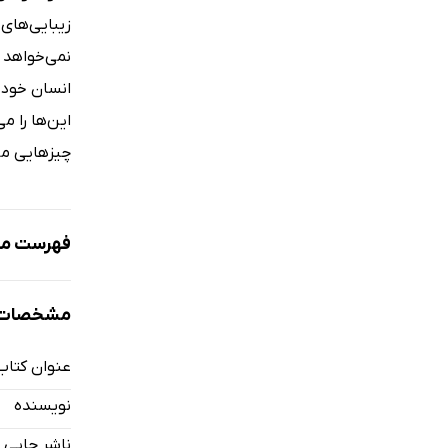
زیبایی‌های
نمی‌خواهد و
انسان خودخ
این‌ها را م
چیزهایی مثل
فهرست مط
پیشگفتار
مشخصات ک
فصل یک. خ
خلاصه و ج
عنوان کتاب
فصل دو. خ
نویسنده
خلاصه و ج
ناشر چاپی