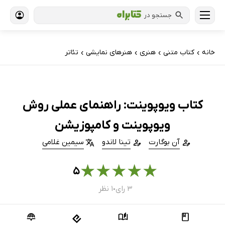
جستجو در
خانه
کتاب‌ متنی
هنری
هنرهای نمایشی
تئاتر
›
›
›
›
کتاب ویوپوینت: راهنمای عملی روش
ویوپوینت و کامپوزیشن
آن بوگارت
تینا لاندو
سیمین غلامی
★
★
★
★
★
۵
۳ رای
۱ نظر
●