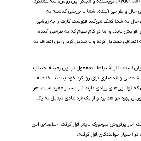
برنامه ریزی به روش بولت ژورنال (The Bullet Journal Method)، رایدر کارول (Ryder Carrol) نویسنده و مبتکر این روش، سه عملکرد
ی حال و طراحی آینده. شما با بررسی گذشته به
ی حال به شما کمک می‌کند فهرست کارها را به روشی
افزایش یابد. و اما در گام سوم که به طراحی آینده
 اهدافی معنادار کرده و با تبدیل کردن این اهداف به
یان است تا از اشتباهات معمول در این زمینه اجتناب
شی شخصی و انحصاری برای رویکرد خود بیابند. خلاصه
ی که توانایی‌های زیادی دارند نیز بسیار مفید است. هر
ال بهره خواهد برد و از یک فرد عادی تبدیل به یک
ژورنال در سال 2018 منتشر شد و در فهرست آثار پرفروش نیویورک تایمز قرار گرفت. خلاصه‌ی این
 اختیار خوانندگان قرار گرفته.