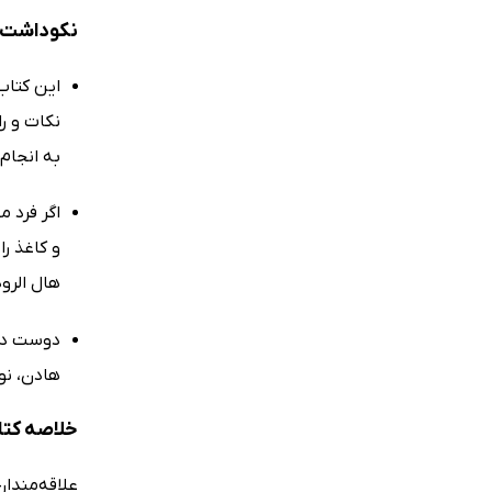
نکوداشت‌ه
این کتاب
نکات و را
به انجام 
اگر فرد م
و کاغذ را
هال الرو
دوست دار
هادن، نو
خلاصه کتا
علاقه‌مندا