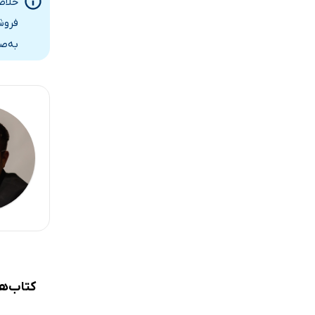
خلاص
فصل سوم.
فروش
به‌ص
آغاز کردن
بازتاب
آگاهی
معنا
اهداف
تمرین «1-2-3-4-5»
زمان
شکرگزاری
کنترل
تشعشع
پایداری
کتاب‌ه
ساختارشکن
سکون