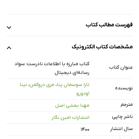
فهرست مطالب کتاب
مبارزه با اطلاعات نادرست: سواد رسانه‌ای دیجیتال
مشخصات کتاب الکترونیک
سخنرانی اول: تهدید اطلاعات نادرست
سخنرانی دوم: تکامل رسانه‌ها و اطلاعات نادرست
کتاب مبارزه با اطلاعات نادرست: سواد
عنوان کتاب
سخنرانی سوم: اطلاعات نادرست و مغز
رسانه‌ای دیجیتال
سخنرانی چهارم: تشخیص اطلاعات نادرست بصری
تارا سوسمان پنا
،
مری دروکمن
،
نینا
نویسنده
ابزارهای دیجیتال برای تایید تصاویر
اودورو
سخنرانی پنجم: مقابله با جعل و کلیشه‌ها در رسانه‌ها
مترجم
مهنا بخشی اصل
سخنرانی ششم: مهارت‌های تایید خبرنگاری
ناشر چاپی
انتشارات امین نگار
منابع مرجع معتبر
سال انتشار
۱۴۰۰
جواب‌های تمرین مقاله اول