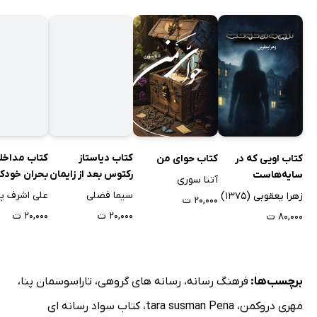
کتاب اویی که در
کتاب حوای من
کتاب دیاستاز
کتاب مداخله
سایه‌هاست
رکتوس بعد از زایمان
بحران خود
آتنا سوری
و رازهای درمان آن
زهرا یعقوبی (1375)
سیما فضلی
علی اشرف پ
۲۰,۰۰۰ ت
۸۰,۰۰۰ ت
۲۰,۰۰۰ ت
۲۰,۰۰۰ ت
برچسب‌ها:
فرهنگ رسانه
،
رسانه های گروهی
،
تاراسوسمان پنا
،
مهری دروکمن
،
tara susman Pena
،
کتاب سواد رسانه ای