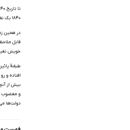
1840 یک نفر پیشوای معتبر و مهم کاتولیک مفقود شد و در همه جا تقصیر را بگردن یهودی‌ها انداختند.
در همین زم
قابل ملاحظه
خویش تغییر
طبقۀ پائین
افتاده و رو
بیش از آنچ
و مغضوب عام
دولت‌ها می‌
فهرست مط