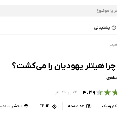
پشتیبانی
یتلر
چرا هیتلر یهودیان را می‌کشت؟
طفوی
★
★
۴.۳۹
۷۴ رای
۴۱ نظر
●
انتشارات امی
کترونیک
83 صفحه
EPUB