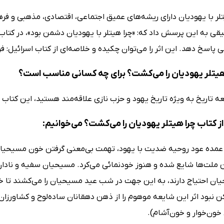
ر با یهودیان دارای ریشه‌های عمیق اجتماعی، اقتصادی، مذهبی و فر
قی به این پرسش داد که: «چرا هیتلر با یهودیان دشمن بود»، در کتا
ی پاسخ دهد. این اثر را می‌توان چکیده و خلاصه‌ای از کتاب اسرائیل: ف
هیتلر یهودیان را می‌کشت؟ برای چه کسانی مناسب است؟
عه تاریخ به ویژه تاریخ یهود و حزب نازی علاقه‌مند هستید، این کتاب
ز کتاب چرا هیتلر یهودیان را می‌کشت؟ می‌خوانیم:
عمده عود روحیه ضدیت با یهود، تهمت بی‌معنی گرفتن خون مسیحیان برا
ن ملت‌ها شایع شده و هنوز خودنمائی می‌کرد. مسیحیان سفیه و نادا
ن احتیاج دارند، به این جهت در شب عید مسیحیان را می‌کشند تا خون
نبود اثر این شایعه موهوم را از ذهن دهقانان ساده‌لوح و کشاورزان م
خون‌خوار و خون‌آشام).