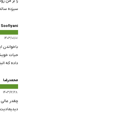
را بر من رو
سیزده ساله
 Soofiyani
۱۴۰۳/۰۱/۰۱
با‌خواندن ا
حیات خویش 
داده که الب
محمدرضا
۱۴۰۳/۱۲/۲۸
چقدر عالی ش