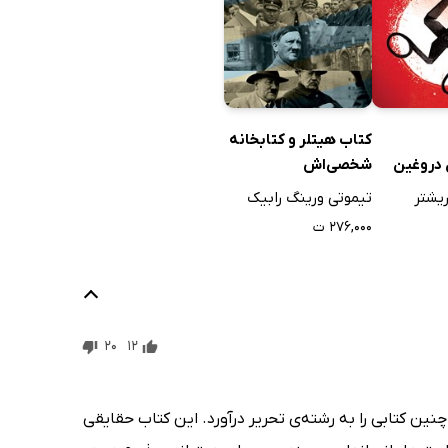
کتاب هیتلر و کتابخانه
 دروغین
شخصی‌اش
یشتر
تیموتی ورینگ رابیک
۲۷۶,۰۰۰ ت
20
12
نین کتابی را به رشته‌ی تحریر درآورد. این کتاب حقایقی