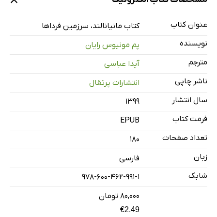
عنوان کتاب
کتاب مانیانالند، سرزمین فرداها
نویسنده
پم مونیوس رایان
مترجم
آیدا عباسی
ناشر چاپی
انتشارات پرتقال
سال انتشار
۱۳۹۹
فرمت کتاب
EPUB
تعداد صفحات
180
زبان
فارسی
شابک
978-600-462-991-1
۸۰,۰۰۰ تومان
€2.49