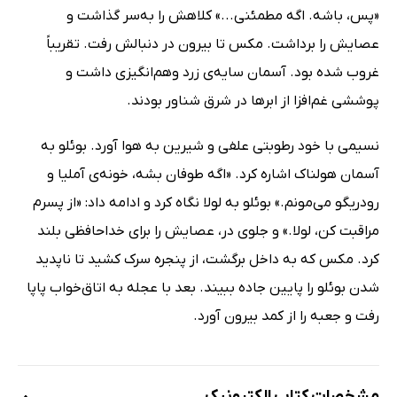
«پس، باشه. اگه مطمئنی...» کلاهش را به‌سر گذاشت و
عصایش را برداشت. مکس تا بیرون در دنبالش رفت. تقریباً
غروب شده بود. آسمان سایه‌ی زرد وهم‌انگیزی داشت و
پوششی غم‌افزا از ابرها در شرق شناور بودند.
نسیمی با خود رطوبتی علفی و شیرین به هوا ‌آورد. بوئلو به
آسمان هولناک اشاره کرد. «اگه طوفان بشه، خونه‌ی آملیا و
رودریگو می‌مونم.» بوئلو به لولا نگاه کرد و ادامه داد: «از پسرم
مراقبت کن، لولا.» و جلوی در، عصایش را برای خداحافظی بلند
کرد. مکس که به داخل برگشت، از پنجره سرک کشید تا ناپدید
شدن بوئلو را پایین جاده ببیند. بعد با عجله به اتاق‌خواب پاپا
رفت و جعبه را از کمد بیرون آورد.
مشخصات کتاب الکترونیک