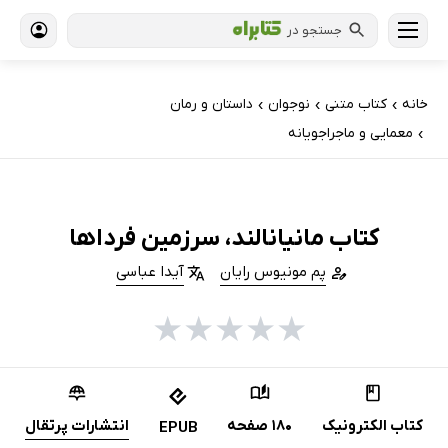
جستجو در
خانه
کتاب‌ متنی
نوجوان
داستان و رمان
›
›
›
معمایی و ماجراجویانه
›
کتاب مانیانالند، سرزمین فرداها
پم مونیوس رایان
آیدا عباسی
★
★
★
★
★
کتاب الکترونیک
180 صفحه
انتشارات پرتقال
EPUB