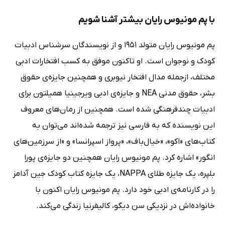
با پم مونیوس رایان بیشتر آشنا شویم
پم مونیوس رایان متولد 1951 و از نویسندگان سرشناس ادبیات
کودک و نوجوان است. او تاکنون موفق به کسب افتخارات ادبی
مختلف، ازجمله مدال افتخار نیوبری و همچنین جایزه‌ی حقوق
بشر، حقوق مدنی NEA و جایزه‌ی ادبی ویرجینیا همیلتون برای
ادبیات چندفرهنگی شده است. همچنین از رمان‌های معروف
این نویسنده که به فارسی نیز ترجمه شده‌اند می‌توان به
کتاب‌های «اکو»، «خیال‌باف»، «پرواز اسپرانسا» و «از سرزمین‌های
انگور» اشاره کرد. پم مونیوس رایان همچنین دو جایزه‌ی پورا
بلپره، یک جایزه طلای NAPPA، یک جایزه کتاب کودک جین آدامز
را در کارنامه‌ی ادبی خود دارد. پم مونیوس رایان اکنون با
خانواده‌اش در نزدیکی سن دیگو، کالیفرنیا زندگی می‌کند.