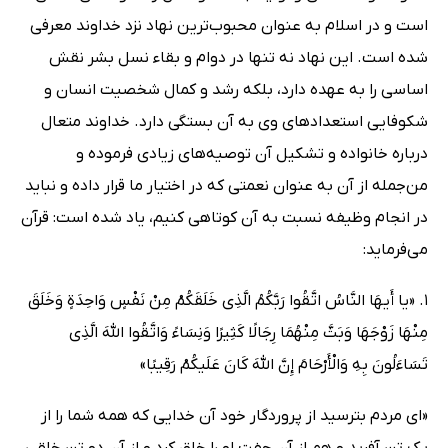
است و در اسلام به عنوان محبوب‌ترین نهاد نزد خداوند معرفی
شده است. این نهاد نه تنها در دوام و بقاء نسل بشر نقش
اساسی را به عهده دارد، بلکه رشد و کمال شخصیت انسان و
شکوفایی استعدادهای وی به آن بستگی دارد. خداوند متعال
درباره خانواده و تشکیل آن توصیه‌های زیادی فرموده و
من‌جمله از آن به عنوان نعمتی که در اختیار ما قرار داده و نباید
در انجام وظیفه نسبت به آن کوتاهی کنیم، یاد شده است: قرآن
می‌فرماید:
1. «یا أَیهَا النَّاسُ اتَّقُوا رَبَّکُمُ الَّذِی خَلَقَکُمْ مِنْ نَفْسٍ وَاحِدَةٍ وَخَلَقَ
مِنْهَا زَوْجَهَا وَبَثَّ مِنْهُمَا رِجَالًا کَثِیرًا وَنِسَاءً وَاتَّقُوا اللَّهَ الَّذِی
تَسَاءَلُونَ بِهِ وَالْأَرْحَامَ إِنَّ اللَّهَ کَانَ عَلَیکُمْ رَقِیبًا»
«ای مردم بترسید از پروردگار خود آن خدایی که همه شما را از