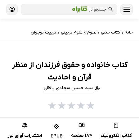
جستجو در
خانه
کتاب‌ متنی
علوم
علوم تربیتی
تربیت نوجوان
›
›
›
›
کتاب خانواده و حقوق فرزندان از منظر
قرآن و احادیث
سید حسین سجادی بافقی
★
★
★
★
★
کتاب الکترونیک
184 صفحه
انتشارات آوای نور
EPUB