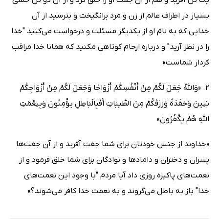
یک تن آفرید و هم از آن جفت او را خلق کرد و از آن دو تن خلقی
بسیار در اطراف عالم از زن و مرد برانگیخت و بترسید از آن
خدایی که به نام او از یکدیگر مسئلت و درخواست می‌کنید "خدا
را در نظر آرید" و درباره ارحام کوتاهی مکنید که همانا خدا مراقب
کردار شماست»
2. «وَاللَّهُ جَعَلَ لَکُمْ مِنْ أَنْفُسِکُمْ أَزْوَاجًا وَجَعَلَ لَکُمْ مِنْ أَزْوَاجِکُمْ
بَنِینَ وَحَفَدَةً وَرَزَقَکُمْ مِنَ الطَّیبَاتِ أَفَبِالْبَاطِلِ یؤْمِنُونَ وَبِنِعْمَتِ
اللَّهِ هُمْ یکْفُرُونَ»
«خداوند از جنس خودتان برای شما جفت آفرید و از آن جفت‌ها
پسران و دختران و دامادها و نوادگان برای شما خلق فرمود و از
نعمت‌های پاکیزه روزی داد آیا مردم "با وجود این نعمت‌های
خدا" باز به باطل می‌گروند و به نعمت خدا کافر می‌شوند؟»