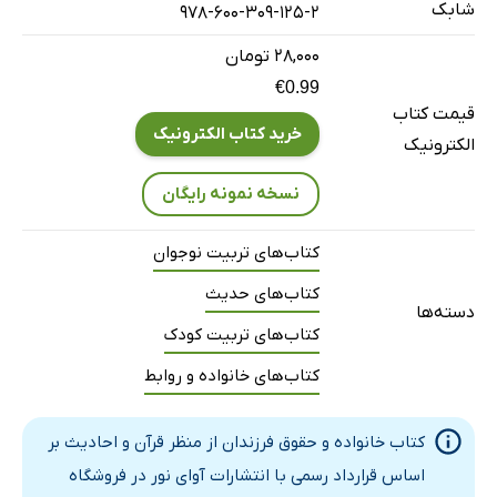
شابک
978-600-309-125-2
هفت سال دوم
۲۸,۰۰۰ تومان
هفت سال سوم
€0.99
ج. مراحل به نقل از ائمه علیهم السلام
قیمت کتاب
د. مراحل از دیدگاه حقوقی
خرید کتاب الکترونیک
الکترونیک
شیردهی
نسخه نمونه رایگان
حضانت
فصل 3: کودک به عنوان هدیه الهی
کتاب‌های تربیت نوجوان
مژده تولد و تبریک گفتن
کتاب‌های حدیث
فصل 4: حقوق کودکان
دسته‌ها
کتاب‌های تربیت کودک
الف. حقوق مالی
کتاب‌های خانواده و روابط
حق نفقه
حق ولایت
کتاب خانواده و حقوق فرزندان از منظر قرآن و احادیث بر
حق وصایت
اساس قرارداد رسمی با انتشارات آوای نور در فروشگاه
ب. حقوق غیرمالی