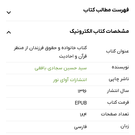
فهرست مطالب کتاب
مقدمه
مشخصات کتاب الکترونیک
فصل 1: اهمیت ازدواج و تشکیل خانواده در اسلام
الف. تشویق به ازدواج
کتاب خانواده و حقوق فرزندان از منظر
عنوان کتاب
ب. انتخاب همسر و شرایط آن
قرآن و احادیث
شرایط معنوی- مذهبی
نویسنده
سید حسین سجادی بافقی
شرایط جسمانی- مادّی
ناشر چاپی
انتشارات آوای نور
شرایط روانی- رفتاری
سال انتشار
۱۳۹۶
ج. ویژگی‌های خانواده‌ای که کودک در آن پرورش می‌یابد
فرمت کتاب
فصل 2: خلقت انسان، ابعاد وجودی و مراحل رشد وی
EPUB
الف. دوران قبل از تولد
تعداد صفحات
184
ب. دوران بعد از تولد
زبان
فارسی
هفت سال اول