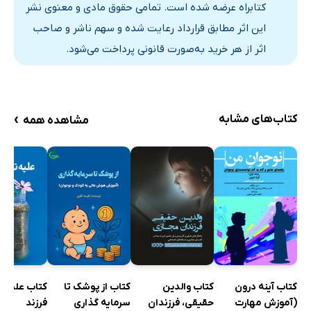
کتابراه عرضه شده است. تمامی حقوق مادی و معنوی نشر
حق نسب
این اثر مطابق قرارداد رعایت شده و سهم ناشر و صاحب
حق نامگذاری
اثر از هر خرید به‌صورت قانونی پرداخت می‌شود.
حق تعلیم و تربیت
اهمیت علم و یادگیری
تعلیم و تربیت کودک
›
کتاب‌های مشابه
مشاهده همه
حق محبت، ‌احترام، بازی و ورزش
محبت
احترام
مراسم نامگذاری
تراشیدن موی سر
عقیقه کردن
ولیمه تولد (جشن مهمانی برای تولد فرزند)
بازی و ورزش
کتاب والدین
کتاب آینه درون
کتاب از پوشک تا
کتاب علیه ت
حق فرزند برای انتخاب همسر
حقیقی، فرزندان
(آموزش مهارت
سرمایه گذاری
فرزند