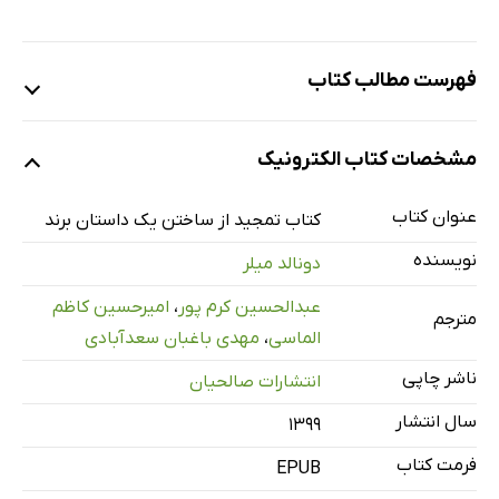
فهرست مطالب کتاب
تقدیر و تشکر
مشخصات کتاب الکترونیک
پیشگفتار
مقدمه
عنوان کتاب
کتاب تمجید از ساختن یک داستان برند
بخش اول: چرا بیشتر کار بازاریابی پرهزینه است
نویسنده
دونالد میلر
فصل اول: کلید دیده، شنیده و درک شدن
عبدالحسین کرم پور
،
امیرحسین کاظم
فصل دوم: سلاح مخفی که باعث رشد تجارت شما خواهد شد
مترجم
الماسی
،
مهدی باغبان سعدآبادی
فصل سوم: چارچوب ساده داستان برند 7
ناشر چاپی
انتشارات صالحیان
بخش دوم: ساختن داستان برند
سال انتشار
فصل چهارم: یک شخصیت
۱۳۹۹
فصل پنجم: مشکلی وجود دارد
فرمت کتاب
EPUB
فصل ششم: و با یک راهنمای ملاقات می‌کند