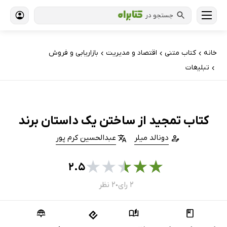
جستجو در
خانه
کتاب‌ متنی
اقتصاد و مدیریت
بازاریابی و فروش
›
›
›
تبلیغات
›
کتاب تمجید از ساختن یک داستان برند
دونالد میلر
عبدالحسین کرم پور
★
★
★
★
★
۲.۵
۲ رای
۲ نظر
●