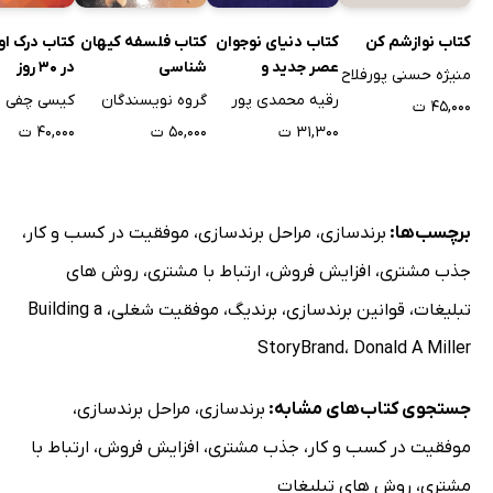
کتاب نوازشم کن
کتاب دنیای نوجوان
کتاب فلسفه کیهان
کتاب درک ا
عصر جدید و
شناسی
در 30 روز
منیژه حسنی پورفلاح
خواسته‌ها و
رقیه محمدی پور
گروه نویسندگان
کیسی چفی
۴۵,۰۰۰ ت
چالش‌هایش
۳۱,۳۰۰ ت
۵۰,۰۰۰ ت
۴۰,۰۰۰ ت
برچسب‌ها:
برندسازی
،
مراحل برندسازی
،
موفقیت در کسب و کار
،
جذب مشتری
،
افزایش فروش
،
ارتباط با مشتری
،
روش های
تبلیغات
،
قوانین برندسازی
،
برندیگ
،
موفقیت شغلی
،
Building a
StoryBrand
،
Donald A Miller
جستجوی کتاب‌های مشابه:
برندسازی
،
مراحل برندسازی
،
موفقیت در کسب و کار
،
جذب مشتری
،
افزایش فروش
،
ارتباط با
مشتری
،
روش های تبلیغات