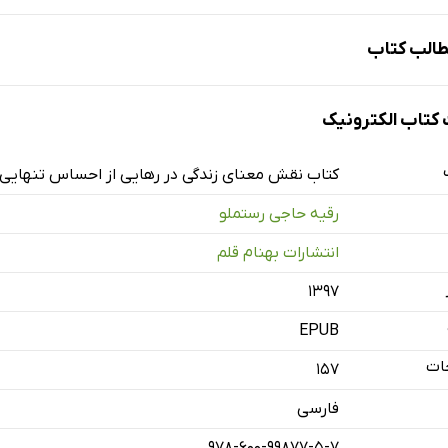
الب کتاب
تاب الکترونیک
کتاب نقش معنای زندگی در رهایی از احساس تنهایی
هایی چیست؟
رقیه حاجی رستملو
اس تنهایی
انتشارات بهنام قلم
ف احساس تنهایی
۱۳۹۷
ی احساس تنهایی
فی تنهایی
EPUB
ختی تنهایی
ات
157
ری تنهایی
فارسی
یی چگونه بوجود می‌آید و با انسان چه می‌کند؟
978-600-99877-5-7