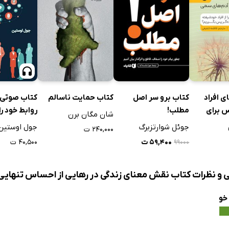
ندگی نامه‌ای
ه یافته در طول زمان
 شخصیتی
امتی و کنار آمدن
کتاب صوتی 
ی افراد
کتاب برو سر اصل
کتاب حمایت ناسالم
اسناد
روابط خود را
 برای
مطلب!
شان مگان برن
س تنهایی بر مبنای اسناد دهی در افراد
ببخشیم
دم‌های سمی
جول اوستین
جوئل شوارتزبرگ
۲۴۰,۰۰۰ ت
ت‌های اجتماعی
۴۰,۵۰۰ ت
۵۹,۴۰۰ ت
۹۹۰۰۰
فسردگی
مندی
ی و نظرات کتاب نقش معنای زندگی در رهایی از احساس تنهایی
جتماعی و فضای مجازی
خو
 تعلق