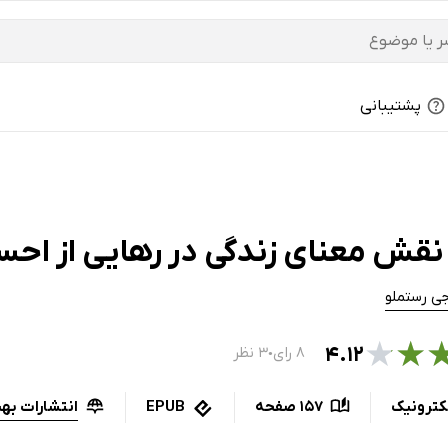
پشتیبانی
نقش معنای زندگی در رهایی از اح
ی رستملو
★
★
۴.۱۲
۸ رای
۳ نظر
●
انتشارات بهن
کترونیک
157 صفحه
EPUB