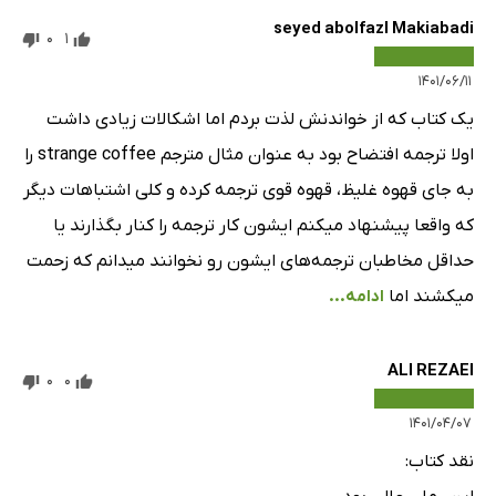
seyed abolfazl Makiabadi
0
1
۱۴۰۱/۰۶/۱۱
یک کتاب که از خواندنش لذت بردم اما اشکالات زیادی داشت
اولا ترجمه افتضاح بود به عنوان مثال مترجم strange coffee را
به جای قهوه غلیظ، قهوه قوی ترجمه کرده و کلی اشتباهات دیگر
که واقعا پیشنهاد میکنم ایشون کار ترجمه را کنار بگذارند یا
حداقل مخاطبان ترجمه‌های ایشون رو نخوانند میدانم که زحمت
میکشند اما
ادامه...
ALI REZAEI
0
0
۱۴۰۱/۰۴/۰۷
نقد کتاب: