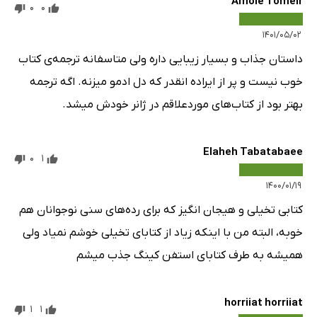
Amole Tomeir
0
0
۱۴۰۱/۰۵/۰۲
داستان جذاب و بسیار زیبایی داره ولی متاسفانه ترجمه‌ی کتاب
خوب نیست و پر از ایراده انقدر که دل ادمو میزنه. اگه ترجمه
بهتر بود از کتاب‌های موردعلاقم در ژانر خودش میشد.
Elaheh Tabatabaee
0
1
۱۴۰۰/۰۱/۱۹
کتابی تخیلی و هیجان انگیز که برای رده‌های سنی نوجوانان هم
خوبه، البته من با اینکه زیاد از کتابای تخیلی خوشم نمیاد ولی
همیشه به طرف کتابای استفن کینگ جذب میشم
horriiat horriiat
1
1