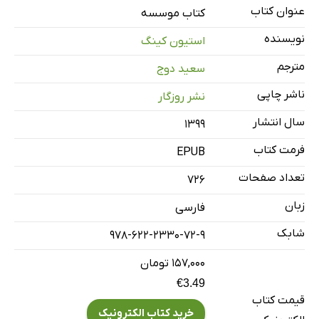
فصل اول: پاسبان شب
عنوان کتاب
کتاب موسسه
فصل دوم: پسر باهوش
نویسنده
استیون کینگ
فصل سوم: تزریق‌ها برای نقطه‌ها
مترجم
سعید دوج
فصل چهارم: مارین و آوِری
ناشر چاپی
نشر روزگار
فصل پنجم: فرار
فصل ششم: جهنم منتظر است
سال انتشار
۱۳۹۹
فصل هفتم: جهنم اینجاست
فرمت کتاب
EPUB
فصل هشتم: تلفن بزرگ
تعداد صفحات
726
فصل نهم: مرد لکنتی
زبان
فارسی
شابک
978-622-2330-72-9
۱۵۷,۰۰۰ تومان
€3.49
قیمت کتاب
خرید کتاب الکترونیک