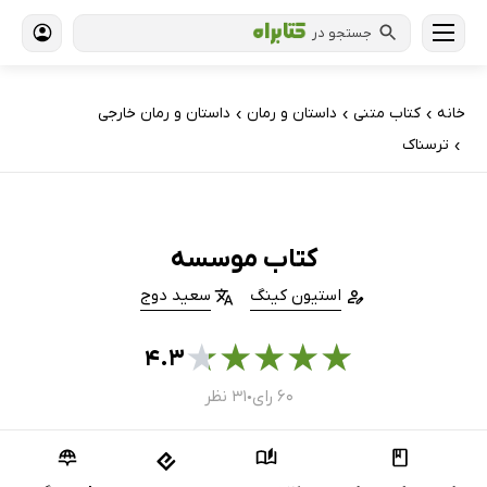
جستجو در
خانه
کتاب‌ متنی
داستان و رمان
داستان و رمان خارجی
›
›
›
ترسناک
›
کتاب موسسه
استیون کینگ
سعید دوج
★
★
★
★
★
۴.۳
۶۰ رای
۳۱ نظر
●