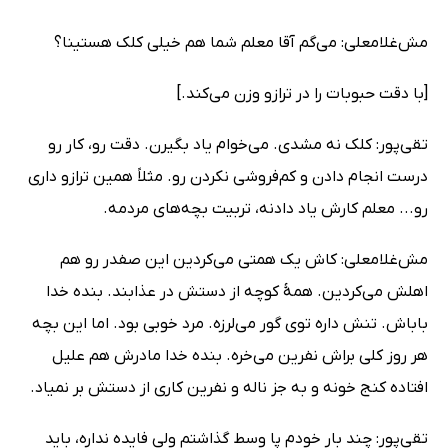
مش‌غلامعلی: می‌گم آقا معلم شما هم خیلی کلک هستینا؟
[با دقت حبوبات را در ترازو وزن می‌کند.]
تقی‌پور: کلک نه مشدی. می‌خوام یاد بگیرن. دقت رو، کار رو
درست انجام دادن و کم‌فروشی نکردن رو. مثلاً همین ترازو داری
رو... معلم کارش یاد دادنه، تربیت بچه‌های مردمه.
مش‌غلامعلی: کاش یک همتی می‌کردین این صفدر رو هم
اهلش می‌کردین. همۀ کوچه از دستش در عذابند. بنده خدا
باباش. تنش داره توی گور می‌لرزه. مرد خوبی بود. اما این بچه
هر روز کلی براش نفرین می‌خره. بنده خدا مادرش هم علیل
افتاده کنج خونه و به جز ناله و نفرین کاری از دستش بر نمیاد. ‌
تقی‌پور: چند بار خودم پا وسط گذاشتم ولی فایده نداره، باید