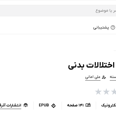
پشتیبانی
اختلالات بدنی
ته
علی امانی
★
★
انتشارات آذرف
کترونیک
141 صفحه
EPUB