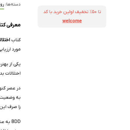
دسته‌ها:
روا
تا ۵۰٪ تخفیف اولین خرید با کد
welcome
معرفی کتا
کتاب
اختلا
مورد ارزیابی
یکی از بهت
اختلالات ب
در عصر کنو
به وضعیت ظ
را صرف این
BDD به