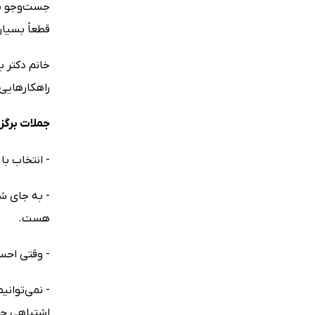
جست‌وجو برم
قطعاً بسیار
خانم دکتر ب
راهکارهایی
جملات برگز
- انتخاب با
- به جای شک
هست.
- وقتی احس
- نمی‌توانی
اشتباهی حر