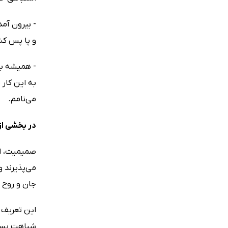
- بیرون آمد
و پا پس کش
- همیشه به 
به این کار 
می‌نامم.
در بخشی از
صمیمیت، اح
می‌پذیرند 
جان و روح 
این تعریف ر
شباهت بسیار