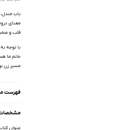
معنای درون
قلب و صمیم
با توجه به 
خانم ما هس
مسیر زن بود
فهرست مط
مقدمه‌ای بر
مشخصات ک
مقدمه: علا
و سخنی با 
عنوان کتاب