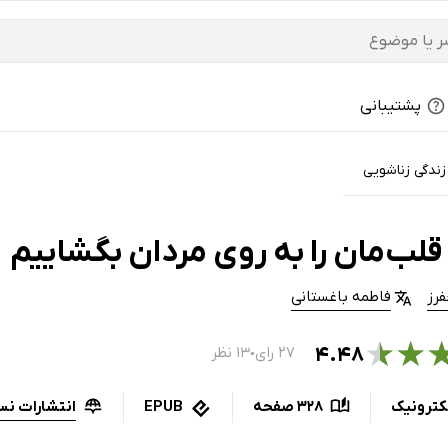
پشتیبانی
ندگی زناشویی
لب‌مان را به روی مردان بگشاییم
رز
فاطمه باغستانی
★
★
۴.۴۸
۲۷ رای
۱۳ نظر
●
انتشارات ن
کترونیک
328 صفحه
EPUB