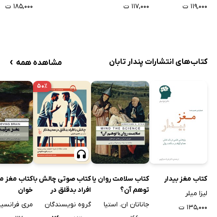
هیجانی در کودکان 2
تقویت هو
۱۱۹,۰۰۰ ت
۱۱۷,۰۰۰ ت
۱۸۵,۰۰۰ ت
هیجانی در ک
جلد 1
›
کتاب‌های انتشارات پندار تابان
مشاهده همه
۵۰٪
کتاب مغز بیدار
کتاب سلامت روان یا
کتاب صوتی چالش با
کتاب مغز مر
توهم آن؟
افراد بدقلق در
خوان
لیزا میلر
محیط کار
جاناتان ان. استیا
گروه نویسندگان
مری فرانسیس
۱۳۵,۰۰۰ ت