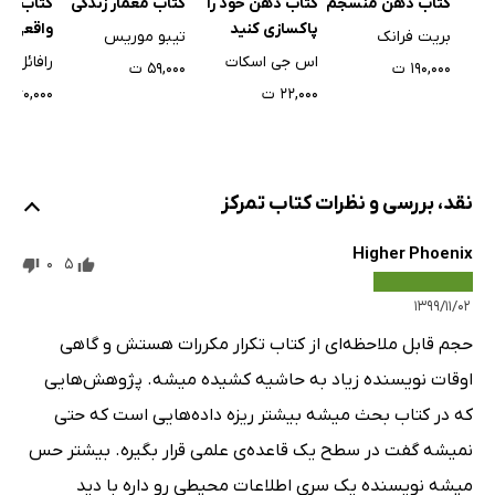
کتاب ذهن منسجم
کتاب ذهن خود را
کتاب معمار زندگی
کتاب کن
پاکسازی کنید
واقعی
بریت فرانک
تیبو موریس
اس جی اسکات
رافائل گ
۱۹۰,۰۰۰ ت
۵۹,۰۰۰ ت
۲۲,۰۰۰ ت
۶۰,۰۰۰ ت
نقد، بررسی و نظرات کتاب تمرکز
Higher Phoenix
0
5
۱۳۹۹/۱۱/۰۲
حجم قابل ملاحظه‌ای از کتاب تکرار مکررات هستش و گاهی
اوقات نویسنده زیاد به حاشیه کشیده میشه. پژوهش‌هایی
که در کتاب بحث میشه بیشتر ریزه داده‌هایی است که حتی
نمیشه گفت در سطح یک قاعده‌ی علمی قرار بگیره. بیشتر حس
میشه نویسنده یک سری اطلاعات محیطی رو داره با دید