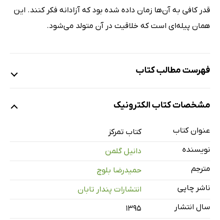
قدر کافی به آن‌ها زمان داده شده بود که آزادانه فکر کنند. این
همان پیله‌ای است که خلاقیت در آن متولد می‌شود.
فهرست مطالب کتاب
1. قابلیت ذهنی دقیق و ماهرانه
مشخصات کتاب الکترونیک
بخش اول: آناتومی توجه
2. پایه و اساس
عنوان کتاب
کتاب تمرکز
3. توجه بالا و پایین
نویسنده
دانیل گلمن
4. ارزش یک ذهن شناور و پرسه‌زن
مترجم
حمیدرضا بلوچ
5. یافتن تعادل
ناشر چاپی
انتشارات پندار تابان
بخش دوم: خودآگاهی
6. سکان درونی
سال انتشار
۱۳۹۵