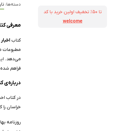
دسته‌ها:
تار
تا ۵۰٪ تخفیف اولین خرید با کد
welcome
معرفی کتا
کتاب
اخبار
مطبوعات مح
فراهم شده
درباره‌ی ک
در کتاب اخب
خراسان را که از 16 شهریور 1309 تا 20 دی 1313 در این روزنامه منتش
روزنامه بها