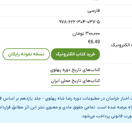
نحه: سرقت النگو
فارسی
تشویق
978-622-304-037-5
رار
ره
۳۰۰,۰۰۰ تومان
€6.49
ن
الکترونیک
‌به امتحانات اطباء غیرمجاز
خرید کتاب الکترونیک
نسخه نمونه رایگان
ارق عجیب
کتاب‌های تاریخ دوره پهلوی
نحه: سرقت از منزل غیر
مسکوکات معیوب
کتاب‌های تاریخ محلی ایران
جنحه: سرقت قاب ساعت
 اخبار خراسان در مطبوعات دوره رضا شاه پهلوی - جلد یازدهم بر اساس قر
یه
راه عرضه شده است. تمامی حقوق مادی و معنوی نشر این اثر مطابق قراردا
ورت قانونی پرداخت می‌شود.
ها