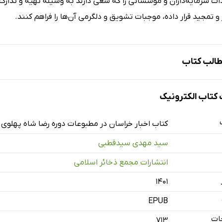
ت سرمایه‌داران و مؤسساتی را که سعی دارند به وسیله تهیه و تدارک 
و تمجید قرار داده، موجبات تشویق و دلگرمی آن‌ها را فراهم کنند.
الب کتاب
تاب الکترونیک
چه
کتاب اخبار خراسان در مطبوعات دوره رضا شاه پهلوی -
یال خود
سید مهدی سیدقطبی
أمورین سجلات
انتشارات مجمع ذخائر اسلامی
ه
۱۴۰۱
ویسند
نه‌ها
EPUB
 می‌نویسند
ات
713