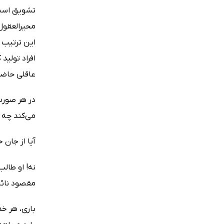
تشویق است 
محیرالعقول 
این ترتیب 
افراد تولید
عاقلی حاضر 
در هر صورت
می‌کند چه 
آیا از جان
نه! او طالب
مقصود نائل 
باری، هر خ