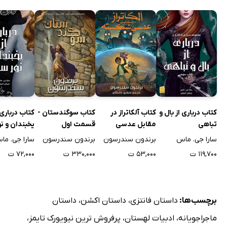
کتاب درباری از بال و
کتاب آلکاتراز در
کتاب سوگندستان -
کتاب درباری 
تباهی
مقابل عدسی
قسمت اول
یخبندان و نو
شکسته
سارا جی. ماس
برندون سندرسون
برندون سندرسون
سارا جی. ما
۱۱۹,۷۰۰ ت
۵۳,۰۰۰ ت
۳۳۰,۰۰۰ ت
۷۲,۰۰۰ ت
برچسب‌ها:
داستان فانتزی
،
داستان اکشن
،
داستان
ماجراجویانه
،
ادبیات لهستان
،
پرفروش ترین نیویورک تایمز
،