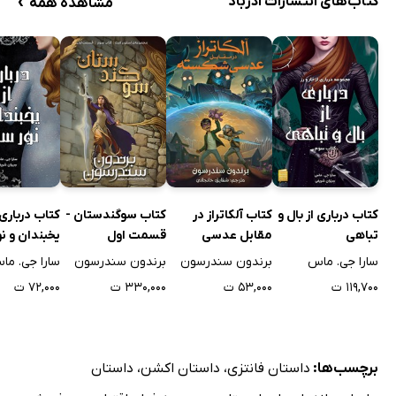
›
کتاب‌های انتشارات آذرباد
مشاهده همه
کتاب درباری از بال و
کتاب آلکاتراز در
کتاب سوگندستان -
کتاب درباری 
تباهی
مقابل عدسی
قسمت اول
یخبندان و نو
شکسته
سارا جی. ماس
برندون سندرسون
برندون سندرسون
سارا جی. ما
۱۱۹,۷۰۰ ت
۵۳,۰۰۰ ت
۳۳۰,۰۰۰ ت
۷۲,۰۰۰ ت
برچسب‌ها:
داستان فانتزی
،
داستان اکشن
،
داستان