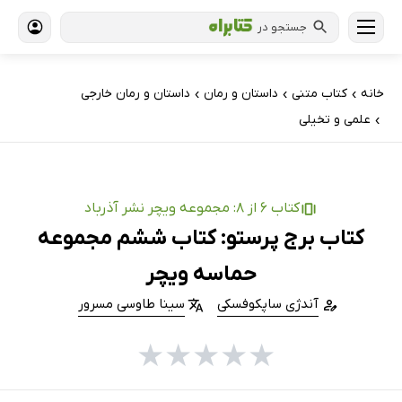
جستجو در
خانه
کتاب‌ متنی
داستان و رمان
داستان و رمان خارجی
›
›
›
علمی و تخیلی
›
کتاب 6 از 8: مجموعه ویچر نشر آذرباد
کتاب برج پرستو: کتاب ششم مجموعه
حماسه ویچر
آندژی ساپکوفسکی
سینا طاوسی مسرور
★
★
★
★
★