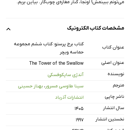
می‌تونم ببینمش! اونجا، کنار مغازه‌ی چوب‌کار. بیاین بریم.
مشخصات کتاب الکترونیک
کتاب برج پرستو: کتاب ششم مجموعه
عنوان کتاب
حماسه ویچر
عنوان اصلی
The Tower of the Swallow
نویسنده
آندژی ساپکوفسکی
مترجم
سینا طاوسی مسرور
،
بهناز حسینی
ناشر چاپی
انتشارات آذرباد
سال انتشار
۱۴۰۵
نخستین انتشار
1997