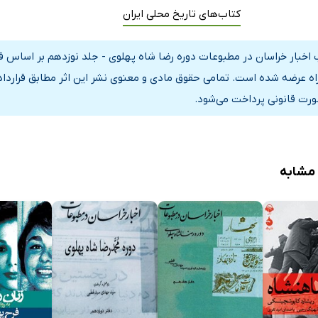
رار؛ علی بک سیار
کتاب‌های تاریخ محلی ایران
خچه پرورشگاه شاهرضا
 اخبار خراسان در مطبوعات دوره رضا شاه پهلوی - جلد نوزدهم بر اساس قر
نی
راه عرضه شده است. تمامی حقوق مادی و معنوی نشر این اثر مطابق قراردا
ت رضوی؛ از تأسیس تا انحلال
ورت قانونی پرداخت می‌شود.
ره هفتم: تبلیغ برای مردم ترشیز
 مشهد مقدس
وره هفتم: بیانات ماهیانه تبلیغی حلمی شهرستانی
 مشابه
تخابات دوره هفتم خراسان
ربت حیدری
ر آزاد است این‌ها چه می‌گویند
ه از محکمه جنائی
یناف خراسان
ربت حیدریه
سبزوار