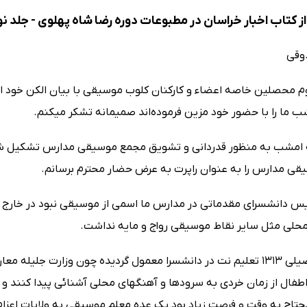
ز کتاب اخبار خراسان در مطبوعات دوره رضا شاه پهلوی - جلد ن
وقی
م محصلین خاصه اعضاء و کارکنان کلوب موسیقی با بیان الکن خود از 
ما را با حضور خود مزین فرموده‌اند صمیمانه تشکر میکنم.
مشب به منظور قدردانی و تشویق مجمع موسیقی مدارس تشکیل شده ب
قی مدارس را به عنوان راپرت به عرض حضار محترم برسانم.
یس دانشسرای مقدماتی در مدارس ما اسمی از موسیقی نبود در خارج 
لی مثل سایر نقاط موسیقی رواج و مایه نداشت.
از سال تحصیلی 1313 تعلیم نت در دانشسرا معمول گردیده چون وزارت ج
فال از زمان خردی به سرودها و آهنگهای محلی آشنائی پیدا کنند و 
تاج به وقت و فرصت زیاد بود یک عده معلم موسیقی به ولایات اعزام 