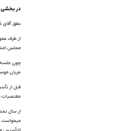
در بخشی ا
نطق آقای ذ
از طرف عمو
مجلس امشب 
چون جلسه ا
جریان موسی
قبل از تأس
مقتضیات مح
میخواست اط
التأسیس مح