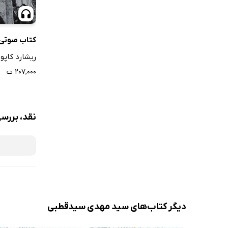
پروگرام ور
تلگراف از 
کتاب صوتی
ترشیز
ریشارد کاپ
تربت
۲۰۷,۰۰۰ ت
نیشابور
تشریفات ور
ترتیب ورود
نقد، بررس
نتیجه استخراج 
نتیجه استخر
قضایای قض
واردات محک
احکام قضائ
قوچان
دیگر کتاب‌های سید مهدی سیدقطبی
نتیجه استخراج