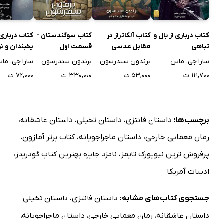
کتاب درباری از بال و
کتاب آلکاتراز در
کتاب سوگندستان -
کتاب درباری 
تباهی
مقابل عدسی
قسمت اول
یخبندان و نو
شکسته
سارا جی. ماس
برندون سندرسون
برندون سندرسون
سارا جی. ما
۱۱۹,۷۰۰ ت
۵۳,۰۰۰ ت
۳۳۰,۰۰۰ ت
۷۲,۰۰۰ ت
برچسب‌ها:
داستان فانتزی
،
داستان تخیلی
،
داستان عاشقانه
،
رمان معمایی خارجی
،
داستان ماجراجویانه
،
کتاب برتر آمازون
،
پرفروش ترین نیویورک تایمز
،
نامزد جایزه بهترین کتاب گودریدز
،
ادبیات آمریکا
جستجوی کتاب‌های مشابه:
داستان فانتزی
،
داستان تخیلی
،
داستان عاشقانه
،
رمان معمایی خارجی
،
داستان ماجراجویانه
،