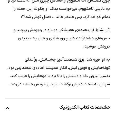
چون گفتمش، اما منظورم از حساس چیزی مثل...» مکث کرد و
به دلایلی نامفهوم، می‌خواست بداند او چگونه این جمله را
تمام خواهد کرد. پس منتظر ماند... «مثلِ گوش شما؟»
آن نشاطِ آزاردهنده‌ی همیشگی دوباره در وجودش پیچید و
حس‌های مشمئزکننده‌ای چون شادی و میل به خندیدن
درونش جوشید.
به او خیره شد. برقِ شیطنت‌آمیزِ چشمانش، برآمدگی
گونه‌هایش و قوسِ لبش، انگار همیشه آماده‌ی لبخند زدن بود.
نفسی بیرون داد و دستش را بالا برد تا موهایش را مرتب کند،
سپس به سمت میزش برگشت. باید بر خودش مسلط می‌شد.
مشخصات کتاب الکترونیک