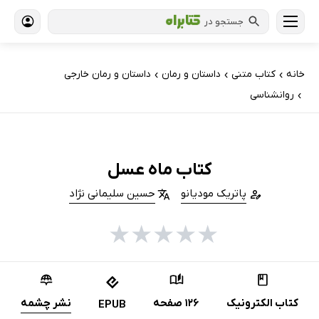
جستجو در
خانه
کتاب‌ متنی
داستان و رمان
داستان و رمان خارجی
›
›
›
روانشناسی
›
کتاب ماه عسل
پاتریک مودیانو
حسین سلیمانی نژاد
★
★
★
★
★
کتاب الکترونیک
126 صفحه
نشر چشمه
EPUB