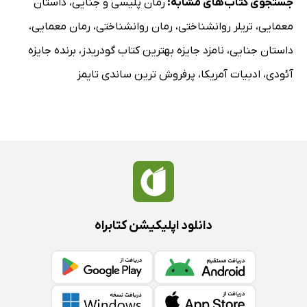
جستجوی کتاب‌های مشابه:
رمان پلیسی و جنایی
،
داستان
معمایی
،
تریلر روانشناختی
،
رمان روانشناختی
،
رمان معمایی
،
داستان جنایی
،
نامزد جایزه بهترین کتاب گودریدز
،
برنده جایزه
آئودی
،
ادبیات آمریکا
،
پرفروش ترین ساندی تایمز
دانلود اپلیکیشن کتابراه