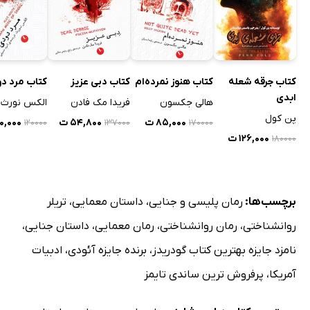
کتاب جرقه شعله
کتاب هنوز نمرده‌ام
کتاب دبی عزیز
کتاب مرد د
ابدی
هالی جکسون
فریدا مک فادن
الکس نورث
پن کول
۸۵,۰۰۰ ت
۵۴,۸۰۰ ت
۶۰,۰۰۰ 
۱۲۰۰۰۰
۱۳۷۰۰۰
۱۷۰۰۰۰
۱۲۶,۰۰۰ ت
۱۸۰۰۰۰
برچسب‌ها:
رمان پلیسی و جنایی
،
داستان معمایی
،
تریلر
روانشناختی
،
رمان روانشناختی
،
رمان معمایی
،
داستان جنایی
،
نامزد جایزه بهترین کتاب گودریدز
،
برنده جایزه آئودی
،
ادبیات
آمریکا
،
پرفروش ترین ساندی تایمز