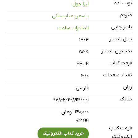
نویسنده
لیزا جول
مترجم
یاسمن عنابستانی
ناشر چاپی
انتشارات ساعت
سال انتشار
۱۴۰۴
نخستین انتشار
2025
فرمت کتاب
EPUB
تعداد صفحات
390
زبان
فارسی
شابک
978-622-89199-1-1
۱۴۰,۰۰۰ تومان
€2.99
قیمت کتاب
خرید کتاب الکترونیک
الکترونیک