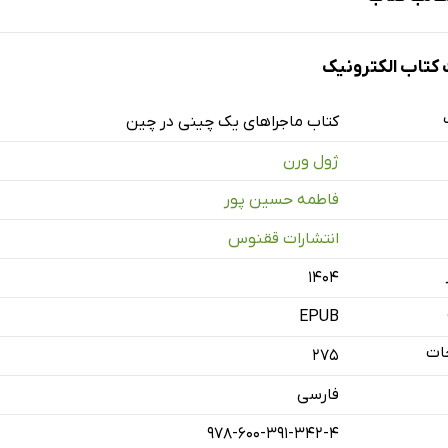
تاب الکترونیک
کتاب ماجراهای یک چینی در چین
ژول ورن
فاطمه حسین پور
انتشارات ققنوس
۱۴۰۴
EPUB
ات
275
فارسی
978-600-391-342-4