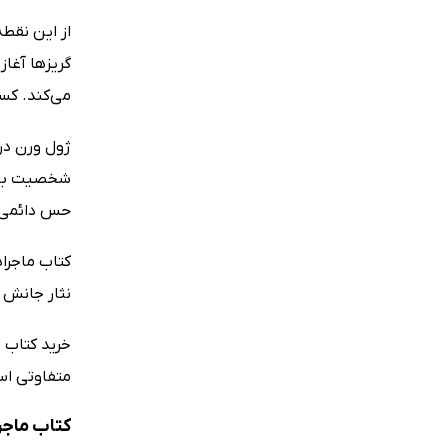
از این نقط
گریزها آغاز
می‌کند. کسی
ژول ورن در
شخصیت با ت
حس دائمی ن
کتاب ماجرا
نثار جانش 
خرید کتاب م
متفاوتی است
کتاب ماجر