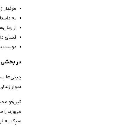
طرفدار ژ
به داستان
از رمان‌
فضای داس
دوست دار
در بخشی ا
چینی‌ها بسی
دیوار زندگ
کین‌فو مجب
می‌وزد، را 
سِپِک به ف