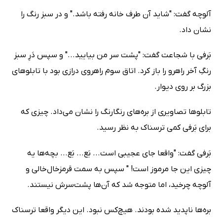
آلوچه گفت: "شاید آن طرف خانه رفته باشد." و در سبز رنگ را
نشان داد.
بَرفی با شجاعت گفت: "پشت سر من بیایید..." و سپس دَرِ سبز
رنگِ آخر راهرو را باز کرد. اتاق سوم راهروی دراز‌ی بود با تابلوهای
بزرگ بر روی دیوار.
تابلوها تصاویری از بره‌های رنگارنگ را نشان می‌داد. چیزی که
برای بَرفی کمی ترسناک به نظر رسید.
بَرفی گفت: "واقعا جای عجیبی است... بَع... بَع... بچه‌ها یه
چیزی این جا مرموز است! " سپس به سمت قرمزخال‌خالی و
آلوچه چرخید، اما متوجه شد که آن‌ها پشت‌سرش نیستند.
بره‌ها ناپدید شده بودند. هیچ‌کس نبود. این دیگر واقعا ترسناک