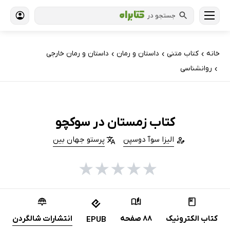
جستجو در
خانه
کتاب‌ متنی
داستان و رمان
داستان و رمان خارجی
›
›
›
روانشناسی
›
کتاب زمستان در سوکچو
الیزا سوآ دوسپن
پرستو جهان بین
★
★
★
★
★
کتاب الکترونیک
88 صفحه
انتشارات شالگردن
EPUB