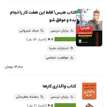
کتاب هیس! فقط این هفت کار را انجام
بده و موفق شو
برایان تریسی
میلاد شیروانی
۴.۷
(امتیاز ۵۶ نفر)
انتشارات ملینا
موفقیت شخصی
۱۳,۸۰۰ تومان
کتاب واگذاری کارها
برایان تریسی
بنفشه عطرسائی
۴.۵
(امتیاز ۲۱ نفر)