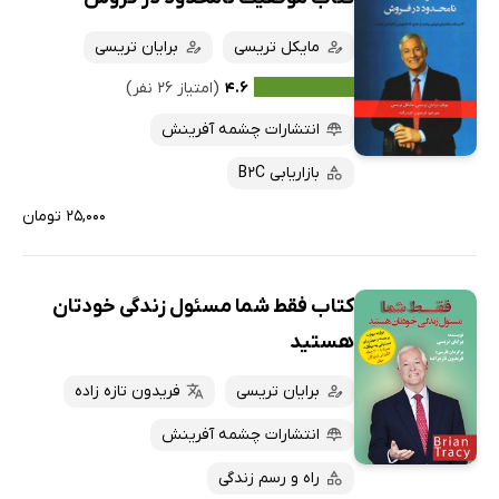
مایکل تریسی
برایان تریسی
۴.۶
(امتیاز ۲۶ نفر)
انتشارات چشمه آفرینش
بازاریابی B2C
۲۵,۰۰۰ تومان
کتاب فقط شما مسئول زندگی خودتان
هستید
برایان تریسی
فریدون تازه زاده
انتشارات چشمه آفرینش
راه و رسم زندگی