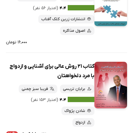
۴.۴
(امتیاز ۵۶ نفر)
انتشارات زرین کلک آفتاب
اصول مذاکره
۱۶,۰۰۰ تومان
کتاب 21 روش عالی برای آشنایی و ازدواج
با مرد دلخواهتان
برایان تریسی
فریبا سبز چمنی
۴.۴
(امتیاز ۱۵۳ نفر)
شادن پژواک
ازدواج