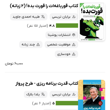
کتاب قورباغه‌ات را قورت بده! (2 زبانه)
برایان تریسی
طیبه احمدی جاوید
۴.۸
(امتیاز ۱۵۱ نفر)
انتشارات یوشیتا
موفقیت شخصی
چند زبانه
خودسازی
۶۰,۰۰۰ تومان
کتاب قدرت برنامه ریزی - طرح پرواز
برایان تریسی
یلدا بلارک
۵
(امتیاز ۶ نفر)