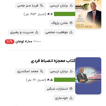
برایان تریسی
فریبا سبز چمنی
۴.۷
(امتیاز ۴۵۳ نفر)
شادن پژواک
موفقیت شخصی
مدیریت و رهبری
۲۷۰۰۰
۸,۱۰۰ تومان
۷۰%
کتاب معجزه انضباط فردی
برایان تریسی
محمد اسکندری
۴.۵
(امتیاز ۱۶۱ نفر)
انتشارات شبگیر
خودسازی