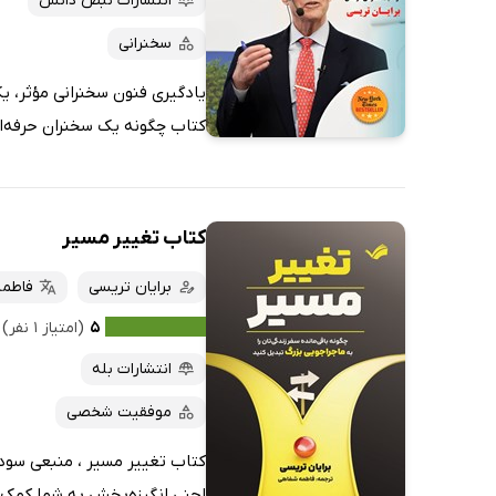
انتشارات نبض دانش
سخنرانی
یادگیری فنون سخنرانی مؤثر، یک
کتاب چگونه یک سخنران حرفه‌ای 
کتاب تغییر مسیر
برایان تریسی
فاطمه
۵
(امتیاز ۱ نفر)
انتشارات بله
موفقیت شخصی
کتاب تغییر مسیر ، منبعی سودم
لحنی انگیزه‌بخش به شما کمک می