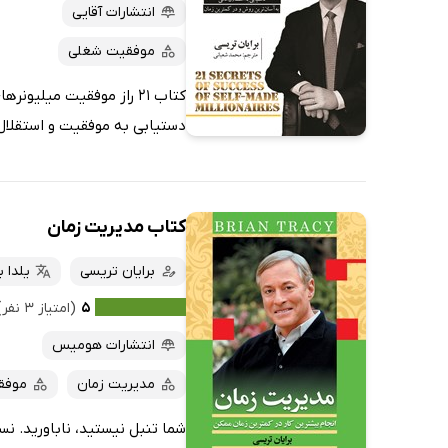
پربحث‌ها
انتشارات آقایی
ارزان ترین‌ها
موفقیت شغلی
کتاب 21 راز موفقیت میلی
دستیابی به موفقیت و استقلال م
کتاب مدیریت زمان
برایان تریسی
یلدا ب
۵
(امتیاز ۳ نفر)
انتشارات هومیس
مدیریت زمان
موفق
شما تنبل نیستید، ناباورید. ن