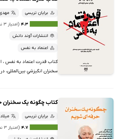
برایان تریسی
مهدی 
۴.۳
(امتیاز ۳ نفر)
انتشارات آوند دانش
اعتماد به نفس
کتاب قدرت اعتماد به نفس ، اث
سخنران انگیزشیِ بین‌المللی، د
کتاب چگونه یک سخنران ح
برایان تریسی
میلاد
۴.۷
(امتیاز ۳ نفر)