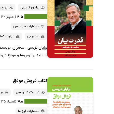
برایان تریسی
پروین
۴.۵
(امتیاز ۳۲ نفر)
انتشارات هومیس
سخنرانی
مهارت گفت
برایان تریسی ، سخنران، نویسند
با غلبه بر ترس‌ها و موانع درو
کتاب فروش موفق
کریستینا تریسی
بر
۴.۸
(امتیاز ۳۵ نفر)
انتشارات لیوسا