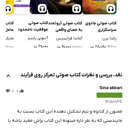
کتاب صوتی
کتاب صوتی جادوی
کتاب صوتی ثروتمند
کتاب صو
موفقیت نامحدود
سپاسگزاری
به معنای واقعی
عامل مو
در 20 روز
آنتونی رابینز
راندا برن
آماندا فرانسیس
مایک اکر
۶۹,۰۰۰ ت
۲۸,۰۸۰ ت
۹۰,۰۰۰ ت
۴۰۰
۹۶۰۰۰
۱۸۰۰۰۰
۹۳۶۰۰
نقد، بررسی و نظرات کتاب صوتی تمرکز روی فرآیند
Sina akbari
0
0
۱۴۰۵/۰۱/۲۵
ممنون از کتابراه و تیم تشکیل دهنده این کتاب نسبت به
مایندستی که یه نفر داره میتونه این کتاب براش مفید باشه یا