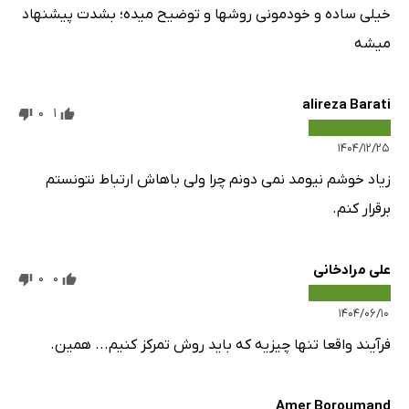
خیلی ساده و خودمونی روشها و توضیح میده؛ بشدت پیشنهاد
میشه
alireza Barati
0
1
۱۴۰۴/۱۲/۲۵
زیاد خوشم نیومد نمی دونم چرا ولی باهاش ارتباط نتونستم
برقرار کنم.
علی مرادخانی
0
0
۱۴۰۴/۰۶/۱۰
فرآیند واقعا تنها چیزیه که باید روش تمرکز کنیم... همین.
Amer Boroumand