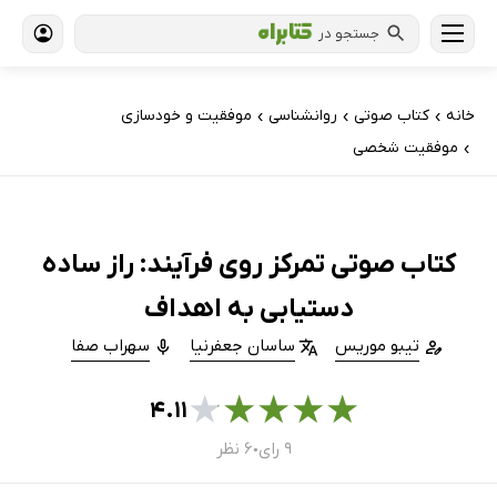
جستجو در
خانه
کتاب‌ صوتی
روانشناسی
موفقیت و خودسازی
›
›
›
موفقیت شخصی
›
کتاب صوتی تمرکز روی فرآیند: راز ساده
دستیابی به اهداف
تیبو موریس
ساسان جعفرنیا
سهراب صفا
★
★
★
★
★
۴.۱۱
۹ رای
۶ نظر
●