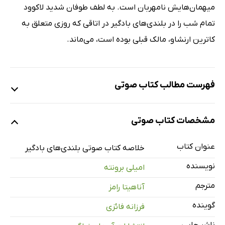
میهمان‌هایش نامهربان است. به لطف طوفان شدید لاکوود
تمام شب را در بلندی‌های بادگیر در اتاقی که روزی متعلق به
کاترین ارنشاو، مالک قبلی بوده است، می‌ماند.
فهرست مطالب کتاب صوتی
نمونه
مشخصات کتاب صوتی
عنوان کتاب
معرفی
1 دقیقه
خلاصه کتاب صوتی بلندی‌های بادگیر
نویسنده
امیلی برونته
نگاه کلی
4 دقیقه
مترجم
آناهیتا رامز
یازده نکته‌ی اساسی داستان اصلی
20 دقیقه
گوینده
فرزانه فائزی
شخصیت‌های اصلی
13 دقیقه