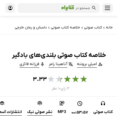
جستجو در
خانه
کتاب‌ صوتی
خلاصه کتاب صوتی
داستان و رمان خارجی
›
›
›
خلاصه کتاب صوتی بلندی‌های بادگیر
امیلی برونته
آناهیتا رامز
فرزانه فائزی
★
★
★
★
★
۳.۳۳
۳ رای
۱ نظر
●
کتاب صوتی
MP3
نشر صوتی نیک
انتشارات آسم
00:53:57