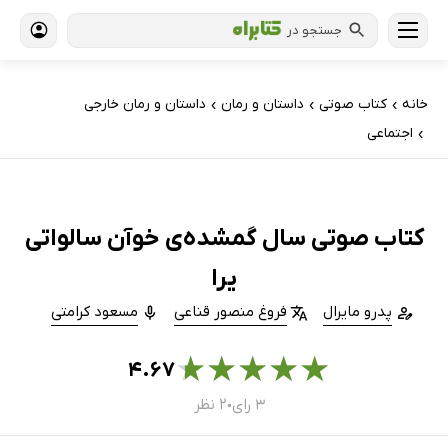
جستجو در
خانه
کتاب‌ صوتی
داستان و رمان
داستان و رمان خارجی
›
›
›
اجتماعی
›
کتاب صوتی سال گمشده‌ی خوآن سالواتی
یرا
پدرو مایرال
فروغ منصور قناعی
مسعود کرامتی
★
★
★
★
★
۴.۶۷
۳ رای
۲ نظر
●