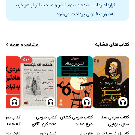
قرارداد رعایت شده و سهم ناشر و صاحب اثر از هر خرید
به‌صورت قانونی پرداخت می‌شود.
›
کتاب‌های مشابه
مشاهده همه
۵۰٪
کتاب صوتی صد
کتاب صوتی 
کتاب صوتی کشتن
کتاب صوتی
سال تنهایی
که هادلبرگ ر
مرغ مقلد
متشکرم، آقای
تباهی کشان
نیکسون!
گابریل گارسیا مارکز
مارک تواین
هارپر لی
گیش جن