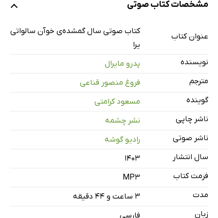
نمونه
مشخصات کتاب صوتی
معرفی
1 دقیقه
کتاب صوتی سال گمشده‌ی خوآن سالواتی
عنوان کتاب
یرا
یک تا هفت
30 دقیقه
نویسنده
پدرو مایرال
هشت تا سیزده
27 دقیقه
مترجم
فروغ منصور قناعی
چهارده تا هجده
29 دقیقه
گوینده
مسعود کرامتی
نوزده تا بیست‌ودو
29 دقیقه
ناشر چاپی
نشر چشمه
بیست‌وسه تا بیست‌وهفت
26 دقیقه
ناشر صوتی
رادیو گوشه
بیست‌وهشت تا سی
20 دقیقه
سال انتشار
۱۴۰۳
سی‌ویک و سی‌ودو
27 دقیقه
فرمت کتاب
MP3
سی‌وسه تا سی‌و‌نه
35 دقیقه
مدت
۳ ساعت و ۴۴ دقیقه
زبان
فارسی