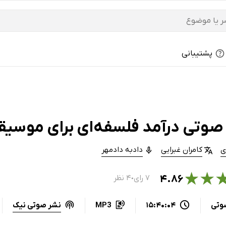
پشتیبانی
صوتی درآمد فلسفه‌ای برای موسیق
ی
کامران غبرایی
دادبه دادمهر
★
★
۴.۸۶
۷ رای
۴ نظر
●
نشر صوتی نیک
وتی
15:40:04
MP3