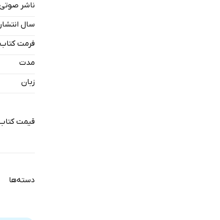
ناشر صوتی
بازنمایی د
سال انتشار
پیش درآمد
فرمت کتاب
فصل یک: فل
مدت
فلسفه‌ی...
زبان
فصل دو: اند
اندکی از تا
قیمت کتاب
اندکی از ت
فصل سه: ع
عواطف در 
دسته‌ها
عواطف در 