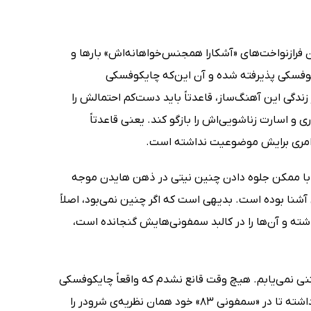
 فرازنواخت‌های «آشکارا همجنس‌خواهانه‌اش» بارها و
ایکوفسکی پذیرفته شده و آن این‌که چایکوفسکی
ندگی این آهنگ‌ساز، قاعدتاً باید دست‌کم احتمالش را
و اسارت زناشویی‌اش را بازگو کند. یعنی قاعدتاً
ن امری برایش موضوعیت نداشته است.
ی با ممکن جلوه دادن چنین نیتی در ذهن هایدن موجه
 آشنا بوده است. بدیهی است که اگر چنین نمی‌بود، اصلاً
شته و آن‌ها را در کالبد سمفونی‌هایش گنجانده است،
نی نمی‌یابم. هیچ ‌وقت قانع نشدم که واقعاً چایکوفسکی
می‌خواسته تا داستان جنسیت‌محور خانم مک‌کلیری را روایت کند، یا هایدن قصد داشته تا در «سمفونی 83» خود همان نظریه‌ی شرودر را