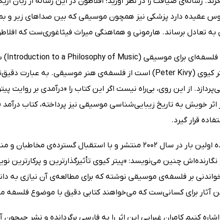
رند. رساله‌ی ضیافت را در نظر آورید؛ افلاطون در این رساله از زبا
س عقیده دارد پزشکی نیز همچون موسیقی که بین صداهای زیر و بم هم
 به تعادل برساند. هارمونی و هماهنگی میراث فیثاغوری‌ست که افلا
کتاب 
شخصی‌ پیتر کیوی (Peter Kivy) است از فلسفه‌‌ی هنر موسیقی. به
ردازد. از این روی، بی‌راه نیست اگر این کتاب را «درآمدی بر روایت پی
 اثر خویش به تاریخ زیبایی‌شناسی موسیقی نیز پرداخته، کتاب درآمد 
فاده قرار گیرد.
کتاب نام‌برده اولین بار در سال 2002 منتشر و با استقبال گس
 نگارنده‌اش چنین می‌نویسد: «پیتر کیوی تأثیرگذارترین و پرکارترین
واندنی بر فلسفه‌ی موسیقی نوشته که برای مطالعه‌ی آن نیازی به دان
ن آثار برای کسانی‌ست که می‌خواهند کتابی دقیق با موضوع فلسفه م
ره کنیم کامران غبرایی این اثر را به فارسی برگردانده و نشر جیحون