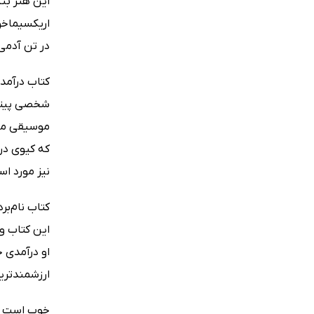
این هنر بنگ
اریکسیماخو
در تن آدمی
موسیقی می‌پ
که کیوی در
نیز مورد است
این کتاب و
او درآمدی خ
ارزشمندتری
خوب است اشا