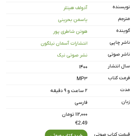
نویسنده
آدولف هیتلر
فصل اول
16 دقیقه
مترجم
یاسمن بحرینی
فصل دوم
14 دقیقه
گوینده
هوتن شاطری پور
فصل سوم
17 دقیقه
ناشر چاپی
انتشارات آسمان نیلگون
فصل‌های چهارم و پنجم
21 دقیقه
ناشر صوتی
نشر صوتی نیک
فصل‌های ششم، هفتم و هشتم
20 دقیقه
سال انتشار
۱۴۰۰
فصل‌های نهم و دهم
17 دقیقه
فرمت کتاب
MP3
فصل‌ یازدهم تا آخر
23 دقیقه
مدت
۲ ساعت و ۹ دقیقه
زبان
فارسی
۱۱۲,۰۰۰ تومان
€2.49
قیمت کتاب صوتی
خرید کتاب صوتی