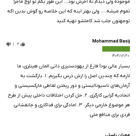
موجوده ولی دیدم نه اخرش بود... این طور بگم تو اوج ماجرا
تموم میشه.... ولی بهتر اینه که این خلاصه رو گوش بدین اگه
توجهتون جلب شد کاملشو تهیه کنید
Mohammad Basij
1
2
۱۴۰۴/۰۲/۲۰
بسیار عالی بود! فارغ از یهودستیزی ذاتی المان هیتلری، ما
لازمه که چندین اصل را ازش درس بگیریم. ۱. بازگشت به
آرمان‌های ناسیونالیستی و دور ریختن لفاظی مارکسیستی و
اتحادیه گرایی کارگری. ۲. حل کردن اختلافات داخلی پیش از طرح
هر موضوع خارجی دیگر. ۳. امادگی برای فداکاری و جانفشانی
فردی برای منافع ملی.
مهران راستی