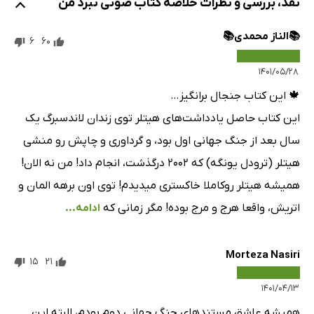
نقد، بررسی و نظرات خلاصه کتاب صوتی نبرد من
📚الناز محمدی📚
6
60
۱۴۰۱/۰۵/۲۸
‌🍁 این کتاب جنجال برانگیز…
‌این کتاب حاصل یادداشت‌های هیتلر توی زندان لاندسبرگ یک
سال بعد از جنگ جهانی اول بود، و گرداوری و‌ چاپش رو منشی
هیتلر (ترودل یونگه) که ۲۰۰۲ درگذشت، انجام داد! من نه الان!
همیشه هیتلر روکاملا خاکستری میدیدم! توی اون برهه المان و
اتریش، واقعا هرج ‌و‌ مرج بوده! مگر زمانی که
ادامه...
Morteza Nasiri
15
21
۱۴۰۱/۰۴/۱۳
همیشه عاشق مستندهای جنگ جهانی دوم بودم، البته این