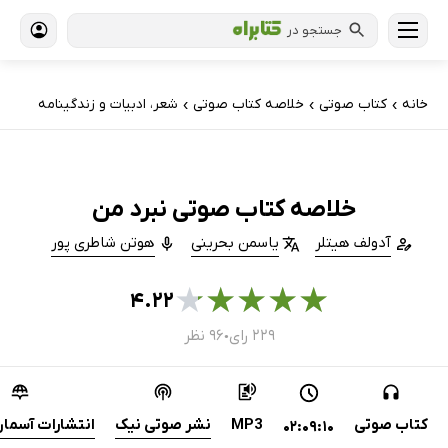
جستجو در
خانه
کتاب‌ صوتی
خلاصه کتاب صوتی
شعر، ادبیات و زندگینامه
›
›
›
خلاصه کتاب صوتی نبرد من
آدولف هیتلر
یاسمن بحرینی
هوتن شاطری پور
★
★
★
★
★
۴.۲۲
۲۲۹ رای
۹۶ نظر
●
کتاب صوتی
MP3
نشر صوتی نیک
انتشارات آسمان
02:09:10