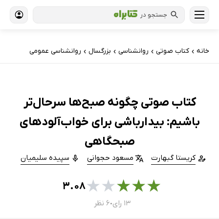
جستجو در
خانه
کتاب‌ صوتی
روانشناسی
بزرگسال
روانشناسی عمومی
›
›
›
›
کتاب صوتی چگونه صبح‌ها سرحال‌تر
باشیم: بیدارباشی برای خواب‌آلودهای
صبحگاهی
کریستا گبهارت
مسعود حجوانی
سپیده سلیمیان
★
★
★
★
★
۳.۰۸
۱۳ رای
۶ نظر
●