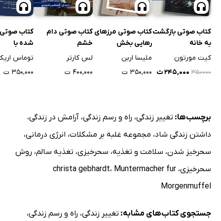
کتاب صوتی بازگشت
کتاب صوتی مرزهای
کتاب صوتی دام
کتاب صوتی 
به خانه
رهایی بخش
خشم
شده با
خودشیفته‌ه
کیت مورتون
ملیسا اربن
لس کارتر
توماس اریک
۲۴۵,۰۰۰ ت
۳۵۰,۰۰۰ ت
۴۰۰,۰۰۰ ت
۳۵۰,۰۰۰ ت
۳۵۰۰۰۰
برچسب‌ها:
تغییر زندگی
،
راه و رسم زندگی
،
آرامش در زندگی
،
داشتن زندگی شاد
،
مجموعه غلبه بر مشکلات
،
انرژی درمانی
،
سحرخیز شدن
،
سلامت و تغذیه
،
سحرخیزی
،
تغذیه سالم
،
روش
سحرخیزی
،
Muntermacher fur
،
christa gebhardt
Morgenmuffel
جستجوی کتاب‌های مشابه:
تغییر زندگی
،
راه و رسم زندگی
،