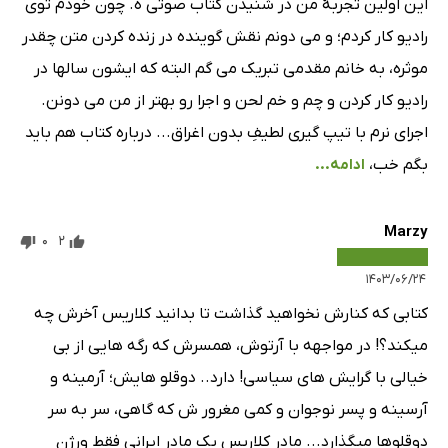
این اولین تجربۀ من در شنیدن کتاب صوتی ه. چون خودم توی
رادیو کار کردم؛ و می دونم نقش گوینده در زنده کردن متن چقدر
موثره، به خانم مقدمی تبریک می گم البته که ایشون سالها در
رادیو کار کردن و چم و خم لحن و اجرا رو بهتر از من می دونن.
اجرای نرم با تیپ گیری لطیفِ بدون اغراق... درباره کتاب هم باید
بگم خب،
ادامه...
Marzy
0
2
۱۴۰۳/۰۶/۲۴
کتابی که کنارش نخواهید گذاشت تا بدانید کلاریس آخرش چه
میکند؟! در مواجهه با آرتوش، همسرش که رگه هایی از بی
خیالی با گرایش های سیاسی! دارد.. دوقلو هایش؛ آرمینه و
آرسینه و پسر نوجوان و کمی مغرور ش که گاهی، سر به سر
دوقلوها میگذارد... مادر کلاریس یک مادر ایرانی فقط ورژن