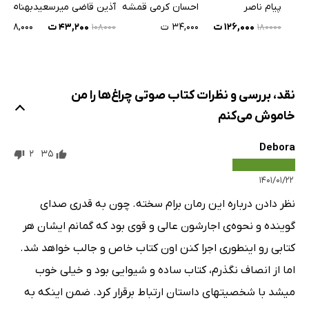
آذین قاضی میرسعید
بهنام نا
پیام ناصر
احسان کرمی قمشه
بخش چهل و یک
11 دقیقه
۴۳,۲۰۰ ت
۱۸۸,۰۰۰ ت
۱۲۶,۰۰۰ ت
۳۴,۰۰۰ ت
۱۰۸۰۰۰
۱۸۰۰۰۰
بخش چهل و دو
6 دقیقه
بخش چهل و سه
6 دقیقه
نقد، بررسی و نظرات کتاب صوتی چراغ‌ها را من
بخش چهل و چهار
12 دقیقه
خاموش می‌کنم
بخش چهل و پنج
5 دقیقه
Debora
2
35
بخش چهل و شش
14 دقیقه
۱۴۰۱/۰۱/۲۲
بخش چهل و هفت
7 دقیقه
نظر دادن درباره این رمان برام سخته. چون به قدری صدای
بخش چهل و هشت
6 دقیقه
گوینده و نحوه‌ی اجارشون عالی و قوی بود که گمانم ایشان هر
بخش چهل و نه
4 دقیقه
کتابی رو اینطوری اجرا کنن اون کتاب خاص و جالب خواهد شد.
اما از انصاف نگذرم، کتاب ساده و شیوایی بود و خیلی خوب
بخش پنجاه
10 دقیقه
میشد با شخصیتهای داستان ارتباط برقرار کرد. ضمن اینکه به