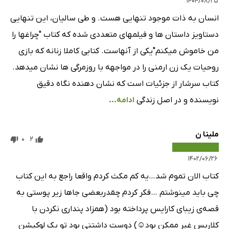
۱۴۰۴/۰۸/۲۵
انسان به ذات موجود تنهایی هست. و طی سالیان، این تنهایی
دستاویز داستان ها و فیلمهای متعددی شده که کتاب "چراغها را
من خاموش میکنم"یکی از آنهاست. کتابی کاملا زنانه که بازی
روحیات یک زن ارمنی را در مواجهه با روزمرگی ها نشان میدهد.
کتاب سرشار از جزئیات است که نشان دهنده نگاه دقیق
نویسنده و در اصل زندگی
ادامه...
ملینا ن
0
2
۱۴۰۲/۰۶/۲۶
کتاب الان تموم شد…یه کم مکث کردم واقعا راجع به این کتاب
چی باید مینوشتم …فکر کردم چقدربعضی جاها زیر پوستی به
قصه‌ی زیبای کارایس پرداخته بود (همزاد پنداری نکردن با
کلاریس غیر ممکن بود☺️) دوست داشتنی بود تو یک لوکیشن