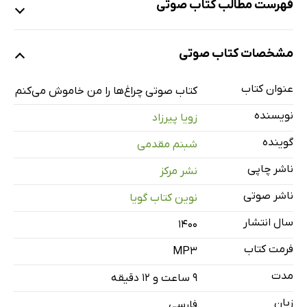
فهرست مطالب کتاب صوتی
نمونه
مشخصات کتاب صوتی
عنوان کتاب
بخش یک
17 دقیقه
کتاب صوتی چراغ‌ها را من خاموش می‌کنم
نویسنده
زویا پیرزاد
بخش دو
17 دقیقه
گوینده
شبنم مقدمی
بخش سه
11 دقیقه
ناشر چاپی
نشر مرکز
بخش چهار
12 دقیقه
ناشر صوتی
نوین کتاب گویا
بخش پنج
7 دقیقه
سال انتشار
۱۴۰۰
بخش شش
6 دقیقه
فرمت کتاب
MP3
بخش هفت
28 دقیقه
مدت
۹ ساعت و ۱۲ دقیقه
بخش هشت
11 دقیقه
زبان
فارسی