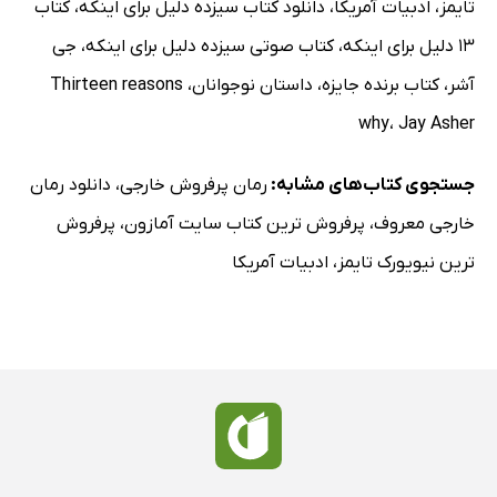
تایمز
،
ادبیات آمریکا
،
دانلود کتاب سیزده دلیل برای اینکه
،
کتاب
13 دلیل برای اینکه
،
کتاب صوتی سیزده دلیل برای اینکه
،
جی
آشر
،
کتاب برنده جایزه
،
داستان نوجوانان
،
Thirteen reasons
why
،
Jay Asher
جستجوی کتاب‌های مشابه:
رمان پرفروش خارجی
،
دانلود رمان
خارجی معروف
،
پرفروش ترین کتاب سایت آمازون
،
پرفروش
ترین نیویورک تایمز
،
ادبیات آمریکا