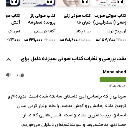
کتاب صوتی صورت
کتاب صوتی زنی
کتاب صوتی راز
کتاب صوتی 
زخمی (اسکارفیس)
میان ما
پرونده مختومه
آتش
آرمیتاژ تریل
سارا پکانن
آگاتا کریستی
اس. کی. ترم
۱۵۴,۷۰۰ ت
۲۰۱,۶۰۰ ت
۲۳۱,۰۰۰ ت
۲۷۳,۰۰۰ ت
۳۳۰۰۰۰
۲۸۸۰۰۰
۲۲۱۰۰۰
نقد، بررسی و نظرات کتاب صوتی سیزده دلیل برای
Mona abad
1
0
۱۴۰۱/۰۹/۰۸
سریالی را که براساس این داستان ساخته شده است، ندیده‌ام و
ترجیح دادم رمانش رو گوش بدهم. رابطه برقرار کردن میان
انسانها پیچیده‌ترین تعاملهاست. آسیب‌هایی که ما از
حسادتها بدجنسی‌ها و سوتفاهم‌های دیگران می‌خوریم،